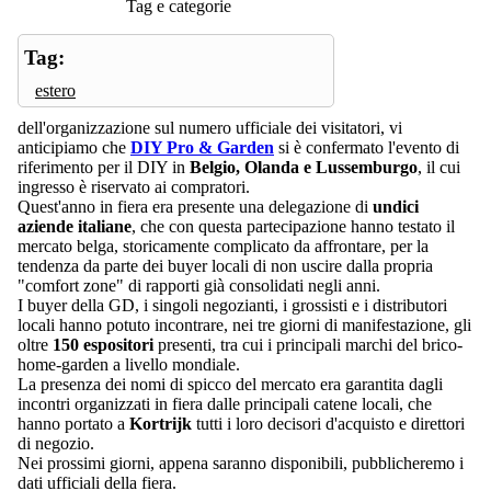
Tag e categorie
Tag:
estero
dell'organizzazione sul numero ufficiale dei visitatori, vi
anticipiamo che
DIY Pro & Garden
si è confermato l'evento di
riferimento per il DIY in
Belgio, Olanda e Lussemburgo
, il cui
ingresso è riservato ai compratori.
Quest'anno in fiera era presente una delegazione di
undici
aziende italiane
, che con questa partecipazione hanno testato il
mercato belga, storicamente complicato da affrontare, per la
tendenza da parte dei buyer locali di non uscire dalla propria
"comfort zone" di rapporti già consolidati negli anni.
I buyer della GD, i singoli negozianti, i grossisti e i distributori
locali hanno potuto incontrare, nei tre giorni di manifestazione, gli
oltre
150 espositori
presenti, tra cui i principali marchi del brico-
home-garden a livello mondiale.
La presenza dei nomi di spicco del mercato era garantita dagli
incontri organizzati in fiera dalle principali catene locali, che
hanno portato a
Kortrijk
tutti i loro decisori d'acquisto e direttori
di negozio.
Nei prossimi giorni, appena saranno disponibili, pubblicheremo i
dati ufficiali della fiera.