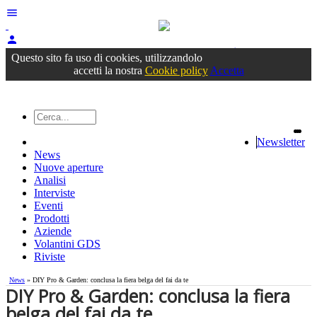
menu
person
Accedi
oppure registrati
Questo sito fa uso di cookies, utilizzandolo
accetti la nostra
Cookie policy
Accetta
Newsletter
News
Nuove aperture
Analisi
Interviste
Eventi
Prodotti
Aziende
Volantini GDS
Riviste
News
» DIY Pro & Garden: conclusa la fiera belga del fai da te
DIY Pro & Garden: conclusa la fiera
belga del fai da te