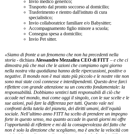
Invio medico generico;
Trasporto dal pronto soccorso al domicilio;
Trasferimento e rientro dall'istituto di cura
specialistico;
Invio collaboratrice familiare e/o Babysitter;
Accompagnamento figlio minore a scuola;
Consegna spesa a domicilio;
Invio Pet sitter.
«Siamo di fronte a un fenomeno che non ha precedenti nella
storia
- dichiara
Alessandro Mezzalira CEO di FITT
–
e che ci
dimostra più che mai che le azioni che compiamo ogni giorno
nella nostra vita quotidiana hanno delle ripercussioni, positive o
negative. Il mondo non è mai stato più piccolo e le nostre vite non
sono mai state così connesse e interdipendenti. Questo deve farci
riflettere con grande attenzione su un concetto fondamentale: la
responsabilità. Dobbiamo sentirci tutti responsabili di ciò che
accade nel mondo, mai come oggi il singolo, con le sue scelte e le
sue azioni, può fare la differenza per tutti. Questo vale nei
confronti della tutela del pianeta, dei diritti umani, dell’equità
sociale. Nell’ultimo anno FITT ha scelto di prendere un impegno
forte in questo senso, ma quanto accade in questi giorni mi offre
l’opportunità di riflettere e mi dà la consapevolezza del fatto che
non è solo la direzione che scegliamo, ma è anche la velocità con