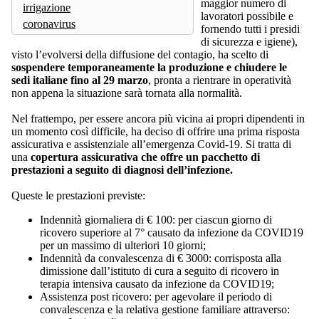
maggior numero di
irrigazione
lavoratori possibile e
coronavirus
fornendo tutti i presidi
di sicurezza e igiene),
visto l’evolversi della diffusione del contagio, ha scelto di
sospendere temporaneamente la produzione e chiudere le
sedi italiane fino al 29 marzo
, pronta a rientrare in operatività
non appena la situazione sarà tornata alla normalità.
Nel frattempo, per essere ancora più vicina ai propri dipendenti in
un momento così difficile, ha deciso di offrire una prima risposta
assicurativa e assistenziale all’emergenza Covid-19. Si tratta di
una
copertura assicurativa che offre un pacchetto di
prestazioni a seguito di diagnosi dell’infezione.
Queste le prestazioni previste:
Indennità giornaliera di € 100: per ciascun giorno di
ricovero superiore al 7° causato da infezione da COVID19
per un massimo di ulteriori 10 giorni;
Indennità da convalescenza di € 3000: corrisposta alla
dimissione dall’istituto di cura a seguito di ricovero in
terapia intensiva causato da infezione da COVID19;
Assistenza post ricovero: per agevolare il periodo di
convalescenza e la relativa gestione familiare attraverso: