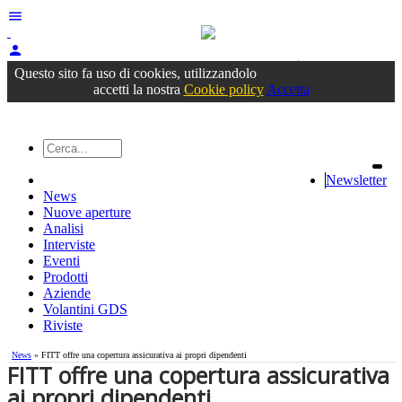
menu
person
Accedi
oppure registrati
Questo sito fa uso di cookies, utilizzandolo
accetti la nostra
Cookie policy
Accetta
Newsletter
News
Nuove aperture
Analisi
Interviste
Eventi
Prodotti
Aziende
Volantini GDS
Riviste
News
» FITT offre una copertura assicurativa ai propri dipendenti
FITT offre una copertura assicurativa
ai propri dipendenti