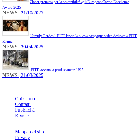
​Claber premiata per la sostenibilità agli European Carton Excellence
Award 2025
NEWS
| 21/10/2025
​“Simply Garden”: FITT lancia la nuova campagna video dedicata a FITT
Kiuma
NEWS
| 30/04/2025
FITT: avviata la produzione in USA
NEWS
| 21/03/2025
INFO
Chi siamo
Contatti
Pubblicità
Riviste
Mappa del sito
Privacy