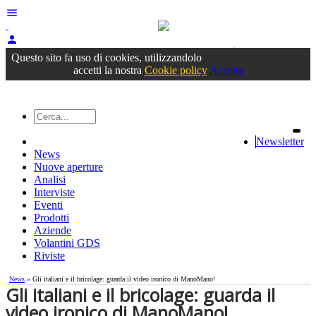
menu
person
Accedi
oppure registrati
Questo sito fa uso di cookies, utilizzandolo
accetti la nostra
Cookie policy
Accetta
Newsletter
News
Nuove aperture
Analisi
Interviste
Eventi
Prodotti
Aziende
Volantini GDS
Riviste
News
» Gli italiani e il bricolage: guarda il video ironico di ManoMano!
Gli italiani e il bricolage: guarda il
video ironico di ManoMano!