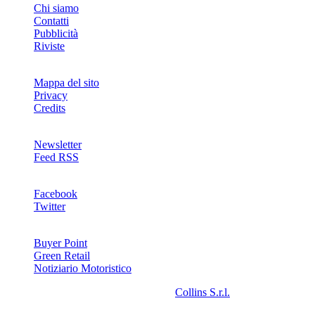
Chi siamo
Contatti
Pubblicità
Riviste
Mappa del sito
Privacy
Credits
Newsletter
Feed RSS
SOCIAL
Facebook
Twitter
NETWORKS
Buyer Point
Green Retail
Notiziario Motoristico
2008-2026© Riproduzione riservata -
Collins S.r.l.
- P.Iva
13142370157