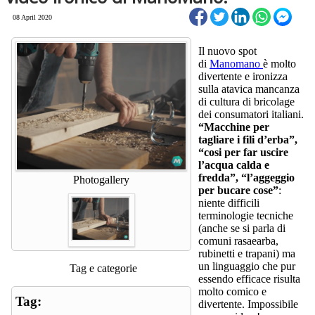
08 April 2020
Il nuovo spot
di
Manomano
è molto
divertente e ironizza
sulla atavica mancanza
di cultura di bricolage
dei consumatori italiani.
“Macchine per
tagliare i fili d’erba”,
“cosi per far uscire
l’acqua calda e
fredda”, “l’aggeggio
Photogallery
per bucare cose”
:
niente difficili
terminologie tecniche
(anche se si parla di
comuni rasaearba,
rubinetti e trapani) ma
un linguaggio che pur
Tag e categorie
essendo efficace risulta
molto comico e
Tag:
divertente. Impossibile