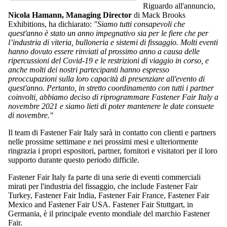
Riguardo all'annuncio,
Nicola Hamann, Managing Director
di Mack Brooks
Exhibitions, ha dichiarato:
"Siamo tutti consapevoli che
quest'anno è stato un anno impegnativo sia per le fiere che per
l’industria di viteria, bulloneria e sistemi di fissaggio. Molti eventi
hanno dovuto essere rinviati al prossimo anno a causa delle
ripercussioni del Covid-19 e le restrizioni di viaggio in corso, e
anche molti dei nostri partecipanti hanno espresso
preoccupazioni sulla loro capacità di presenziare all'evento di
quest'anno. Pertanto, in stretto coordinamento con tutti i partner
coinvolti, abbiamo deciso di riprogrammare Fastener Fair Italy a
novembre 2021 e siamo lieti di poter mantenere le date consuete
di novembre."
Il team di Fastener Fair Italy sarà in contatto con clienti e partners
nelle prossime settimane e nei prossimi mesi e ulteriormente
ringrazia i propri espositori, partner, fornitori e visitatori per il loro
supporto durante questo periodo difficile.
Fastener Fair Italy fa parte di una serie di eventi commerciali
mirati per l'industria del fissaggio, che include Fastener Fair
Turkey, Fastener Fair India, Fastener Fair France, Fastener Fair
Mexico and Fastener Fair USA. Fastener Fair Stuttgart, in
Germania, è il principale evento mondiale del marchio Fastener
Fair.