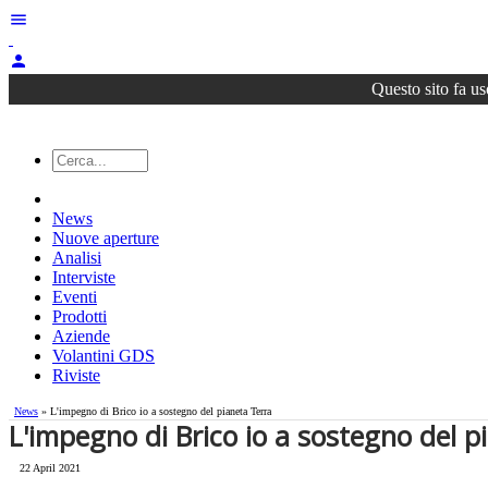
menu
person
Questo sito fa us
News
Nuove aperture
Analisi
Interviste
Eventi
Prodotti
Aziende
Volantini GDS
Riviste
News
» L'impegno di Brico io a sostegno del pianeta Terra
L'impegno di Brico io a sostegno del p
22 April 2021