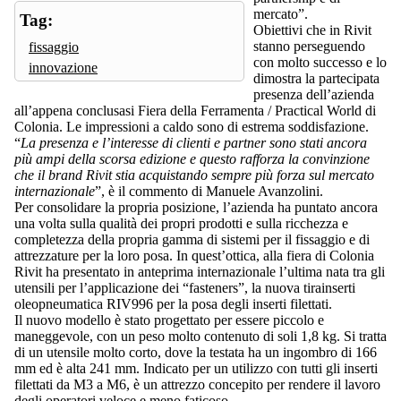
mercato”.
Tag:
Obiettivi che in Rivit
stanno perseguendo
fissaggio
con molto successo e lo
innovazione
dimostra la partecipata
presenza dell’azienda
all’appena conclusasi Fiera della Ferramenta / Practical World di
Colonia. Le impressioni a caldo sono di estrema soddisfazione.
“
La presenza e l’interesse di clienti e partner sono stati ancora
più ampi della scorsa edizione e questo rafforza la convinzione
che il brand Rivit stia acquistando sempre più forza sul mercato
internazionale
”, è il commento di Manuele Avanzolini.
Per consolidare la propria posizione, l’azienda ha puntato ancora
una volta sulla qualità dei propri prodotti e sulla ricchezza e
completezza della propria gamma di sistemi per il fissaggio e di
attrezzature per la loro posa. In quest’ottica, alla fiera di Colonia
Rivit ha presentato in anteprima internazionale l’ultima nata tra gli
utensili per l’applicazione dei “fasteners”, la nuova tirainserti
oleopneumatica RIV996 per la posa degli inserti filettati.
Il nuovo modello è stato progettato per essere piccolo e
maneggevole, con un peso molto contenuto di soli 1,8 kg. Si tratta
di un utensile molto corto, dove la testata ha un ingombro di 166
mm ed è alta 241 mm. Indicato per un utilizzo con tutti gli inserti
filettati da M3 a M6, è un attrezzo concepito per rendere il lavoro
degli operatori veloce e meno faticoso.