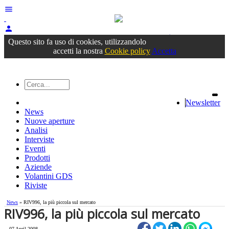
menu
person
Accedi
oppure registrati
Questo sito fa uso di cookies, utilizzandolo
accetti la nostra
Cookie policy
Accetta
Newsletter
News
Nuove aperture
Analisi
Interviste
Eventi
Prodotti
Aziende
Volantini GDS
Riviste
News
» RIV996, la più piccola sul mercato
RIV996, la più piccola sul mercato
07 April 2008