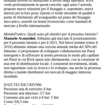
modalità diverse di ottimizzare il lavoro degli operatori. Rivit
crede profondamente in questi concetti: ogni anno l’azienda
propone nuove soluzioni per il fissaggio e, soprattutto, nuovi
attrezzi per la loro posa. Questo ci rende sinonimo di qualità e
punto di riferimento all’avanguardia sul piano del fissaggio
meccanico, nonché un brand riconosciuto come standard di
mercato a livello internazionale.
MondoPratico: Quali sono gli obiettivi per il prossimo biennio?
Manuele Avanzolini
: Abbiamo già tracciato il posizionamento
per il prossimo biennio e per il 2015. Nel breve termine (entro il
2010) abbiamo stimato una crescita annuale media del 30% del
fatturato: ci proponiamo di sviluppare collaborazioni nei Paesi
emergenti e di rafforzare la nostra presenza in modo più capillare
nei Paesi in cui Rivit opera solo direttamente, con la creazione di
una rete di distribuzione locale. I consistenti investimenti, infatti,
non riguardano solo la ricerca e lo sviluppo, ma anche la presenza
diretta o tramite distributori nei mercati di maggior interesse
mondiale.
DATI TECNICI RIV996
Pressione aria di esercizio: 6 bar
Pressione aria min/max: 5/7 bar
Consumo aria per ciclo a 6 bar: 5 litri
Corsa: 0/6,5 mm