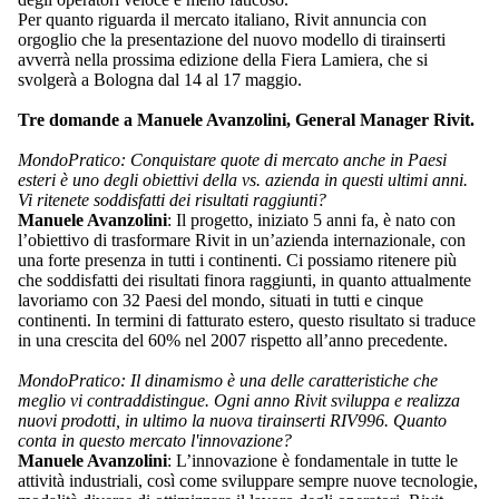
Per quanto riguarda il mercato italiano, Rivit annuncia con
orgoglio che la presentazione del nuovo modello di tirainserti
avverrà nella prossima edizione della Fiera Lamiera, che si
svolgerà a Bologna dal 14 al 17 maggio.
Tre domande a Manuele Avanzolini, General Manager Rivit.
MondoPratico: Conquistare quote di mercato anche in Paesi
esteri è uno degli obiettivi della vs. azienda in questi ultimi anni.
Vi ritenete soddisfatti dei risultati raggiunti?
Manuele Avanzolini
: Il progetto, iniziato 5 anni fa, è nato con
l’obiettivo di trasformare Rivit in un’azienda internazionale, con
una forte presenza in tutti i continenti. Ci possiamo ritenere più
che soddisfatti dei risultati finora raggiunti, in quanto attualmente
lavoriamo con 32 Paesi del mondo, situati in tutti e cinque
continenti. In termini di fatturato estero, questo risultato si traduce
in una crescita del 60% nel 2007 rispetto all’anno precedente.
MondoPratico: Il dinamismo è una delle caratteristiche che
meglio vi contraddistingue. Ogni anno Rivit sviluppa e realizza
nuovi prodotti, in ultimo la nuova tirainserti RIV996. Quanto
conta in questo mercato l'innovazione?
Manuele Avanzolini
: L’innovazione è fondamentale in tutte le
attività industriali, così come sviluppare sempre nuove tecnologie,