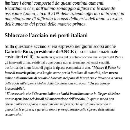
limitare i danni comportati da questi continui aumenti.
Ricordiamo che, dall'ultimo sondaggio diffuso tra le aziende
associare Anima, circa il 21% delle aziende afferma di trovarsi in
una situazione di difficoltà a causa della crisi dell'anno scorso e
dell'aumento dei prezzi delle materie prime».
Sbloccare l'acciaio nei porti italiani
Sulla questione acciaio si era espresso nei giorni scorsi anche
Gabriele Buia, presidente di ANCE
(associazione nazionale
costruttori edili),
che mette in guardia dal “rischio concreto che le opere del Pnrr e
gli interventi privati relativi al Superbonus non arriveranno nei tempi stabiliti,
trasformando in un fuoco di paglia la ripresa economica in atto:
"Mentre il Paese ha
fame di materie prime
, con lunghe attese per la fornitura di materiali,
oltre mezzo
milione di tonnellate di acciaio è bloccato nei porti di Marghera e Ravenna
a causa
delle quote all’import stabilite dalla Commissione europea. “
Un paradosso
inaccettabile
”.
“E’ necessario che
il Governo italiano si attivi immediatamente in Ue per chiedere
una sospensione dei vincoli all’importazione dell’acciaio.
In questo modo non
daremo ulteriore spazio a speculazioni sui prezzi, che già stanno mettendo in
ginocchio le imprese, e garantiremo il proseguimento della ripresa delle attività
economiche.
”