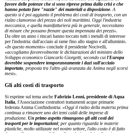
favore delle potenze che si sono riprese prima dalla crisi e che
hanno potuto fare "razzie" dei materiali a disposizione
. A
questo si è poi aggiunto il problema dei costi di trasporto, con un
rialzo clamoroso del prezzo dei noli marittimi. Oggi l'industria
meccanica, e quella manifatturiera più in generale, necessitano
di misure che possano frenare questa impennata dei prezzi».
Da oltre un anno i rincari hanno toccato tutti i metalli di interesse
per l'industria: dall'acciaio al rame fino allo stagno e all'alluminio.
«In questo momento»
conclude il presidente Nocivelli,
«accogliamo favorevolmente le dichiarazioni del ministro dello
Sviluppo economico Giancarlo Giorgetti, secondo cui
l'Europa
dovrebbe sospendere temporaneamente i dazi sull'acciaio
importato
, proposta tra l'altro già avanzata da Anima negli scorsi
mesi».
Gli alti costi di trasporto
Si esprime sul tema anche
Fabrizio Leoni, presidente di Aqua
Italia
, l'Associazione costruttori trattamenti acque primarie
federata Anima Confindustria:
«Oggi il rialzo della materia prima
continua a rimanere uno dei temi caldi delle imprese di
produzione.
Un primo aspetto rimangono gli alti costi dei
trasporti per le importazioni
; per quanto riguarda le materie
plastiche, molto utilizzate nel nostro settore, l'alto costo è di fatto