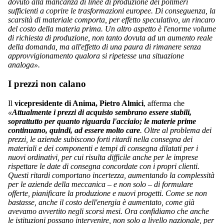
dovuto alla mancanza di linee di produzione dei polimeri
sufficienti a coprire le trasformazioni europee. Di conseguenza, la
scarsità di materiale comporta, per effetto speculativo, un rincaro
del costo della materia prima. Un altro aspetto è l'enorme volume
di richiesta di produzione, non tanto dovuta ad un aumento reale
della domanda, ma all'effetto di una paura di rimanere senza
approvvigionamento qualora si ripetesse una situazione
analoga».
I prezzi non calano
Il
vicepresidente di Anima, Pietro Almici
, afferma che
«
Attualmente i prezzi di acquisto sembrano essere stabili,
soprattutto per quanto riguarda l'acciaio; le materie prime
continuano, quindi, ad essere molto care
. Oltre al problema dei
prezzi, le aziende subiscono forti ritardi nella consegna dei
materiali e dei componenti e tempi di consegna dilatati per i
nuovi ordinativi, per cui risulta difficile anche per le imprese
rispettare le date di consegna concordate con i propri clienti.
Questi ritardi comportano incertezza, aumentando la complessità
per le aziende della meccanica – e non solo – di formulare
offerte, pianificare la produzione e nuovi progetti. Come se non
bastasse, anche il costo dell'energia è aumentato, come già
avevamo avvertito negli scorsi mesi. Ora confidiamo che anche
le istituzioni possano intervenire, non solo a livello nazionale, per