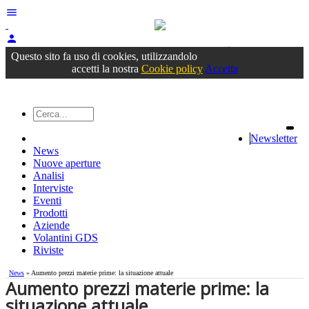
menu
person
Accedi
oppure registrati
Questo sito fa uso di cookies, utilizzandolo
accetti la nostra
Cookie policy
Accetta
Newsletter
News
Nuove aperture
Analisi
Interviste
Eventi
Prodotti
Aziende
Volantini GDS
Riviste
News
» Aumento prezzi materie prime: la situazione attuale
Aumento prezzi materie prime: la
situazione attuale