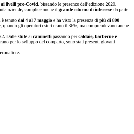
ai livelli pre-Covid
, bissando le presenze dell’edizione 2020.
4 mila aziende, complice anche il
grande ritorno di interesse
da parte
i è tenuto
dal 4 al 7 maggio
e ha visto la presenza di
più di 800
te, quando gli operatori esteri erano il 36%, ma comprendevano anche
022. Dalle
stufe
ai
caminetti
passando per
caldaie, barbecue e
orano per lo sviluppo del comparto, sono stati presenti giovani
eronafiere.