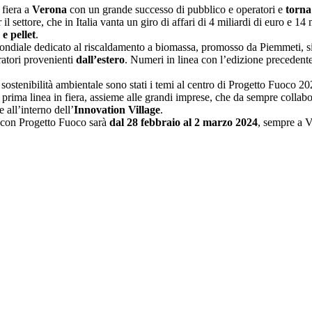
 fiera a
Verona
con un grande successo di pubblico e operatori e
torna
il settore, che in Italia vanta un giro di affari di 4 miliardi di euro e 1
 e pellet
.
mondiale dedicato al riscaldamento a biomassa, promosso da Piemmeti, s
atori provenienti
dall’estero
. Numeri in linea con l’edizione preceden
sostenibilità ambientale sono stati i temi al centro di Progetto Fuoco 2
n prima linea in fiera, assieme alle grandi imprese, che da sempre collab
e all’interno dell’
Innovation Village
.
 con Progetto Fuoco sarà
dal 28 febbraio al 2 marzo 2024
, sempre a V