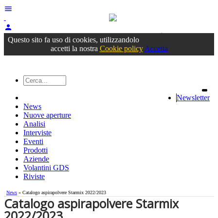
menu
person
Accedi
oppure registrati
Questo sito fa uso di cookies, utilizzandolo
accetti la nostra
Cookie policy
Accetta
Newsletter
News
Nuove aperture
Analisi
Interviste
Eventi
Prodotti
Aziende
Volantini GDS
Riviste
News
» Catalogo aspirapolvere Starmix 2022/2023
Catalogo aspirapolvere Starmix
2022/2023