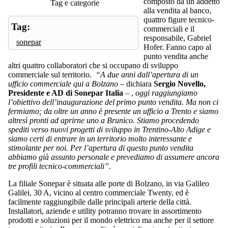
composto da un addetto
Tag e categorie
alla vendita al banco,
quattro figure tecnico-
Tag:
commerciali e il
responsabile, Gabriel
sonepar
Hofer. Fanno capo al
punto vendita anche
altri quattro collaboratori che si occupano di sviluppo
commerciale sul territorio.
“A due anni dall’apertura di un
ufficio commerciale qui a Bolzano
– dichiara
Sergio Novello,
Presidente e AD di Sonepar Italia
– ,
oggi raggiungiamo
l’obiettivo dell’inaugurazione del primo punto vendita. Ma non ci
fermiamo; da oltre un anno è presente un ufficio a Trento e siamo
altresì pronti ad aprirne uno a Brunico. Stiamo procedendo
spediti verso nuovi progetti di sviluppo in Trentino-Alto Adige e
siamo certi di entrare in un territorio molto interessante e
stimolante per noi. Per l’apertura di questo punto vendita
abbiamo già assunto personale e prevediamo di assumere ancora
tre profili tecnico-commerciali”.
La filiale Sonepar è situata alle porte di Bolzano, in via Galileo
Galilei, 30 A, vicino al centro commerciale Twenty, ed è
facilmente raggiungibile dalle principali arterie della città.
Installatori, aziende e utility potranno trovare in assortimento
prodotti e soluzioni per il mondo elettrico ma anche per il settore