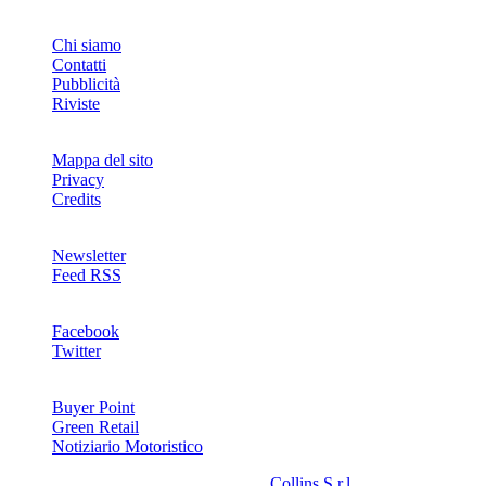
INFO
Chi siamo
Contatti
Pubblicità
Riviste
Mappa del sito
Privacy
Credits
Newsletter
Feed RSS
SOCIAL
Facebook
Twitter
NETWORKS
Buyer Point
Green Retail
Notiziario Motoristico
2008-2026© Riproduzione riservata -
Collins S.r.l.
- P.Iva