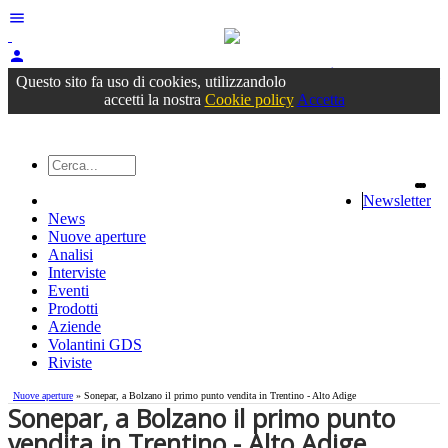
menu
person
Accedi
oppure registrati
Questo sito fa uso di cookies, utilizzandolo
accetti la nostra
Cookie policy
Accetta
Newsletter
News
Nuove aperture
Analisi
Interviste
Eventi
Prodotti
Aziende
Volantini GDS
Riviste
Nuove aperture
» Sonepar, a Bolzano il primo punto vendita in Trentino - Alto Adige
Sonepar, a Bolzano il primo punto
vendita in Trentino - Alto Adige