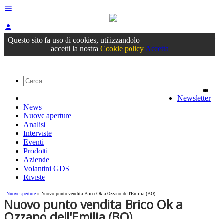
menu
person
Accedi
oppure registrati
Questo sito fa uso di cookies, utilizzandolo
accetti la nostra
Cookie policy
Accetta
Newsletter
News
Nuove aperture
Analisi
Interviste
Eventi
Prodotti
Aziende
Volantini GDS
Riviste
Nuove aperture
» Nuovo punto vendita Brico Ok a Ozzano dell'Emilia (BO)
Nuovo punto vendita Brico Ok a
Ozzano dell'Emilia (BO)