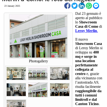
23 January 2025
Dal 23 gennaio è
aperto al pubblico
lo
Showroom
Casa di Como
di
Leroy Merlin
.
Il nuovo
Showroom Casa
di Leroy Merlin si
sviluppa su
400
mq e sorge in
una location
Photogallery
perfettamente
collegata al
centro
e, grazie
alla vicinanza con
l’autostrada A9,
risulta facilmente
raggiungibile da
tutti i comuni
limitrofi e dal
Canton Ticino
.