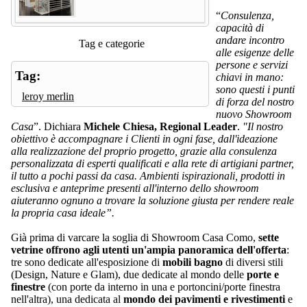
“
Consulenza,
capacità di
andare incontro
Tag e categorie
alle esigenze delle
persone e servizi
Tag:
chiavi in mano:
sono questi i punti
leroy merlin
di forza del nostro
nuovo Showroom
Casa
”. Dichiara
Michele Chiesa, Regional Leader
.
"Il nostro
obiettivo è accompagnare i Clienti in ogni fase, dall'ideazione
alla realizzazione del proprio progetto, grazie alla consulenza
personalizzata di esperti qualificati e alla rete di artigiani partner,
il tutto a pochi passi da casa. Ambienti ispirazionali, prodotti in
esclusiva e anteprime presenti all'interno dello showroom
aiuteranno ognuno a trovare la soluzione giusta per rendere reale
la propria casa ideale”.
Già prima di varcare la soglia di Showroom Casa Como,
sette
vetrine offrono agli utenti un'ampia panoramica dell'offerta
:
tre sono dedicate all'esposizione di
mobili bagno
di diversi stili
(Design, Nature e Glam), due dedicate al mondo delle
porte e
finestre
(con porte da interno in una e portoncini/porte finestra
nell'altra), una dedicata al
mondo dei pavimenti e rivestimenti
e