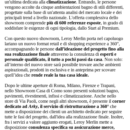
un'ultima dedicata alla
climatizzazione
. Entrando, le persone
vengono accolte da cinque ambientazioni bagno di stili differenti,
progettate sulla base di un'attenta analisi del mercato locale e dei
principali trend a livello nazionale. L'offerta complessiva dello
showroom comprende
più di 600 referenze esposte
, in grado di
soddisfare le esigenze di ogni tipologia, dallo Start al Premium.
Con questo nuovo showroom, Leroy Merlin porta nel capoluogo
lariano un nuovo format retail e di shopping experience a 360°,
accompagnando le persone
dall’ideazione del progetto fino alla
sua realizzazione finale
attraverso la consulenza di
esperti e
personale qualificato, il tutto a pochi passi da casa
. Non solo:
all’interno del nuovo store sarà possibile trovare anche ambienti
aspirazionali, prodotti in esclusiva e in anteprima per scovare
quell’idea che
rende reale la tua casa ideale.
Dopo le ultime aperture di Roma, Milano, Firenze e Trapani,
nello Showroom Casa di Como sono presenti soluzioni bagno,
pavimenti, rivestimenti, infissi e climatizzazione. Anche nello
store di Via Paoli, come negli altri showroom, è presente il
corner
dedicato ad
Arky
, il servizio di ristrutturazione a 360°
che
mette a disposizione dei clienti un architetto dedicato per seguire
tutte le fasi del progetto, dall'idea alla realizzazione finale. Inoltre,
fra i servizi a valore aggiunto erogati, Leroy Merlin mette a
disposizione
consulenza specifica su assicurazione merce,