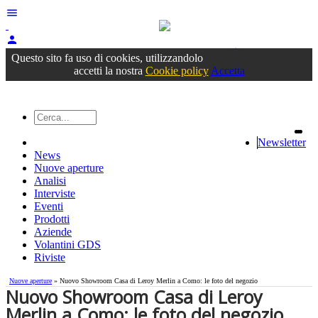
menu
person
Accedi
oppure registrati
Questo sito fa uso di cookies, utilizzandolo
accetti la nostra
Cookie policy
Accetta
Newsletter
News
Nuove aperture
Analisi
Interviste
Eventi
Prodotti
Aziende
Volantini GDS
Riviste
Nuove aperture
» Nuovo Showroom Casa di Leroy Merlin a Como: le foto del negozio
Nuovo Showroom Casa di Leroy
Merlin a Como: le foto del negozio