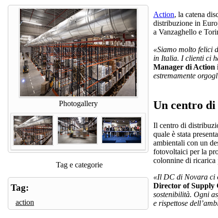
Action
, la catena di
distribuzione in Euro
a Vanzaghello e Torin
«Siamo molto felici d
in Italia. I clienti 
Manager di Action i
estremamente orgogli
Un centro di 
Photogallery
Il centro di distribu
quale è stata presenta
ambientali con un des
fotovoltaici per la pr
colonnine di ricarica 
Tag e categorie
«Il DC di Novara ci o
Director of Supply 
Tag:
sostenibilità. Ogni as
action
e rispettose dell’amb