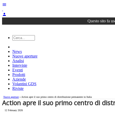
menu
person
Questo sito fa us
News
Nuove aperture
Analisi
Interviste
Eventi
Prodotti
Aziende
Volantini GDS
Riviste
Nuove aperture
» Action apre il suo primo centro di distribuzione permanente in Italia
Action apre il suo primo centro di dist
12 February 2026