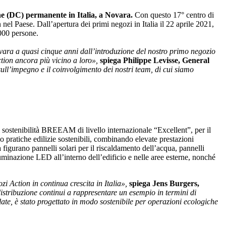
ne (DC) permanente in Italia, a Novara.
Con questo 17° centro di
nel Paese. Dall’apertura dei primi negozi in Italia il 22 aprile 2021,
.000 persone.
Novara a quasi cinque anni dall’introduzione del nostro primo negozio
Action ancora più vicino a loro»,
spiega Philippe Levisse, General
sull’impegno e il coinvolgimento dei nostri team, di cui siamo
di sostenibilità BREEAM di livello internazionale “Excellent”, per il
rso pratiche edilizie sostenibili, combinando elevate prestazioni
 figurano pannelli solari per il riscaldamento dell’acqua, pannelli
illuminazione LED all’interno dell’edificio e nelle aree esterne, nonché
zi Action in continua crescita in Italia»,
spiega Jens Burgers,
istribuzione continui a rappresentare un esempio in termini di
allate, è stato progettato in modo sostenibile per operazioni ecologiche