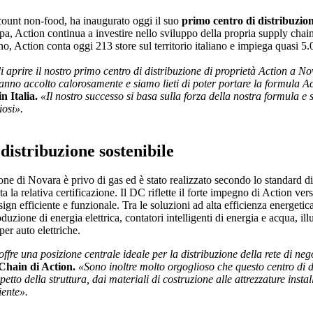
scount non-food, ha inaugurato oggi il suo
primo centro di distribuzio
pa, Action continua a investire nello sviluppo della propria supply chain 
o, Action conta oggi 213 store sul territorio italiano e impiega quasi 5
i aprire il nostro primo centro di distribuzione di proprietà Action a 
ci hanno accolto calorosamente e siamo lieti di poter portare la formula 
n Italia.
«Il nostro successo si basa sulla forza della nostra formula e 
osi».
distribuzione sostenibile
zione di Novara è privo di gas ed è stato realizzato secondo lo standard 
ta la relativa certificazione. Il DC riflette il forte impegno di Action ve
ign efficiente e funzionale. Tra le soluzioni ad alta efficienza energetica
oduzione di energia elettrica, contatori intelligenti di energia e acqua, 
per auto elettriche.
ffre una posizione centrale ideale per la distribuzione della rete di nego
Chain di Action.
«Sono inoltre molto orgoglioso che questo centro di d
petto della struttura, dai materiali di costruzione alle attrezzature inst
iente».