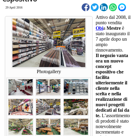
29 April 2016
Attivo dal 2008, il
punto vendita
Obi
a
Mestre
è
stato inaugurato il
7 aprile dopo un
ampio
rinnovamento.
Il negozio vanta
ora un nuovo
concept
Photogallery
espositivo che
facilita
ulteriormente il
cliente nella
scelta e nella
realizzazione di
nuovi progetti
dedicati al fai da
te.
L’assortimento
di prodotti è stato
notevolmente
incrementato e