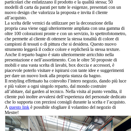
particolari che enfatizzano il prodotto e la qualità stessa; 50
modelli di carta da parati per tutte le esigenze, presentati con un
nuovo design che valorizza la proposta e invita il cliente
all’acquisto.
La scelta delle vernici da utilizzare per la decorazione della
propria casa viene oggi ulteriormente ampliata con una gamma di
oltre 100 colorazioni pronte e con un servizio, lo spettrofotometro,
che permette al cliente di ottenere la stessa tonalità di colore di
campioni di tessuti o di pittura che si desidera. Questo nuovo
strumento leggerà il codice colore e replicherà la stessa texture.
Anche il reparto bagno è stato ulteriormente arricchito nella
presentazione e nell’assortimento. Con le oltre 50 proposte di
mobili e una vasta scelta di lavabi, box doccia e accessori, è
piacevole poterlo visitare e ispirarsi con tante idee e suggerimenti
per dare un nuovo look alla propria stanza da bagno.
Il restyling effettuato ha coinvolto l’intero negozio, dando più luce
e più valore a ogni singolo reparto, dal mondo costruire
all’abitare, dal garden al tecnico. Nella visita al punto vendita, il
cliente può inoltre avvalersi dell’esperienza del personale dedicato
che lo supporta con preziosi consigli durante la scelta e l’acquisto.
A
questo link
è possibile sfogliare il volantino del negozio di
Mestre!