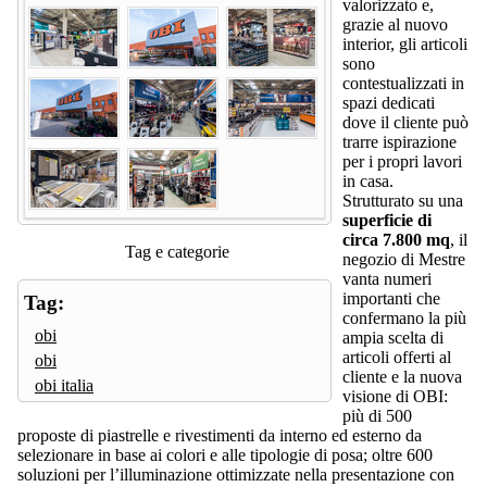
valorizzato e,
grazie al nuovo
interior, gli articoli
sono
contestualizzati in
spazi dedicati
dove il cliente può
trarre ispirazione
per i propri lavori
in casa.
Strutturato su una
superficie di
circa 7.800 mq
, il
Tag e categorie
negozio di Mestre
vanta numeri
importanti che
Tag:
confermano la più
obi
ampia scelta di
articoli offerti al
obi
cliente e la nuova
obi italia
visione di OBI:
più di 500
proposte di piastrelle e rivestimenti da interno ed esterno da
selezionare in base ai colori e alle tipologie di posa; oltre 600
soluzioni per l’illuminazione ottimizzate nella presentazione con