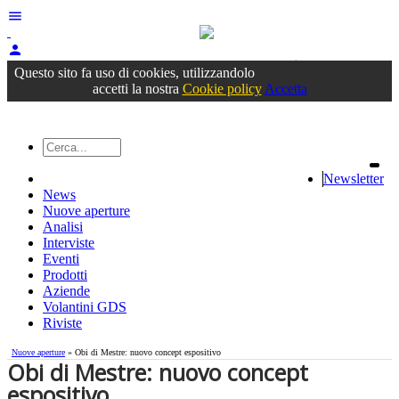
menu
person
Accedi
oppure registrati
Questo sito fa uso di cookies, utilizzandolo
accetti la nostra
Cookie policy
Accetta
Newsletter
News
Nuove aperture
Analisi
Interviste
Eventi
Prodotti
Aziende
Volantini GDS
Riviste
Nuove aperture
» Obi di Mestre: nuovo concept espositivo
Obi di Mestre: nuovo concept
espositivo