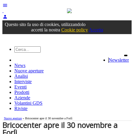
menu
person
Accedi
oppure registrati
Questo sito fa uso di cookies, utilizzandolo
accetti la nostra
Cookie policy
Accetta
Newsletter
News
Nuove aperture
Analisi
Interviste
Eventi
Prodotti
Aziende
Volantini GDS
Riviste
Nuove aperture
» Bricocenter apre il 30 novembre a Forlì
Bricocenter apre il 30 novembre a
Forlì