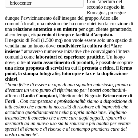
Con l’apertura del
bricocenter
secondo negozio in
Romagna, prosegue
dunque l’avvicinamento dell’insegna del gruppo Adeo alle
comunità locali, una mission che ha come obiettivo la creazione di
una
relazione autentica e su misura
per ogni cliente garantendo,
al contempo,
risparmio di tempo e facilità d’acquisto.
Il negozio di Forlì (1.500 mq) non vuole essere solo uno spazio di
vendita ma un luogo dove
condividere la cultura del “fare
insieme”
attraverso numerose iniziative che coinvolgano l’intera
comunità come
laboratori
ed
esperienze pratiche
. Un luogo
dove, oltre al
vasto assortimento di prodotti,
è possibile scoprire
una ricca proposta di servizi
tra cui il
prenota e ritira, il fermo
point, la stampa fotografie, fotocopie e fax e la duplicazione
chiavi
.
“Sono felice di essere a capo di una squadra entusiasta, pronta a
diventare un vero punto di riferimento per i nostri concittadini-
afferma
Danilo Compiani,
Direttore del Negozio
Bricocenter di
Forlì
–.
Con competenza e professionalità
siamo a disposizione di
tutti coloro che hanno la necessità di risolvere gli imprevisti che
accadono quotidianamente nella propria abitazione. Vogliamo
trasmettere il concetto che avere cura degli oggetti, ripararli o
destinarli ad un nuovo uso sia la soluzione più adatta per evitare
sprechi di denaro e di risorse e al contempo prenderci cura del
nostro ambiente
”.