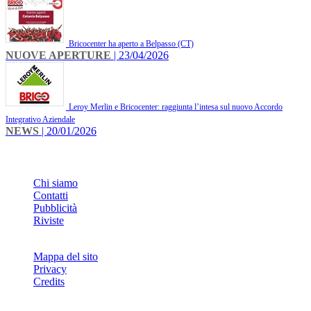
Bricocenter ha aperto a Belpasso (CT)
NUOVE APERTURE
| 23/04/2026
Leroy Merlin e Bricocenter: raggiunta l’intesa sul nuovo Accordo
Integrativo Aziendale
NEWS
| 20/01/2026
INFO
Chi siamo
Contatti
Pubblicità
Riviste
Mappa del sito
Privacy
Credits