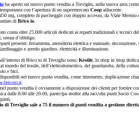
io
ha aperto un nuovo punto vendita a Treviglio, nella nuova area com
ntemporanea con l’apertura di un supermercato
Coop
adiacente.
450 mq, completo di parcheggio con doppio accesso, da Viale Merisio e 
audato di
Brico io
.
o conta oltre 25.000 articoli dedicati ai reparti tradizionali e tecnici del
ti, ormai d’obbligo.
eparti presenti: ferramenta, utensileria elettrica e manuale, decorazione, s
giardinaggio e arredo giardino, elettricità e illuminazione.
 all’interno di Brico io di Treviglio sono:
Kestile
, lo shop in shop dedic
 al mondo del tessile, dell’elettrodomestico, del guardaroba, della cottur
oto e bici.
 disponibili nel nuovo punto vendita, come tintometro, duplicazione chiavi
.bricoio.it
.
 nel punto vendita è ovviamente a disposizione dei clienti per fornire con
ica dalle 8.00 alle 20.00, partecipa inoltre alla raccolta punti Socio Coo
quisti.
o di Treviglio sale a 75 il numero di punti vendita a gestione diretta 