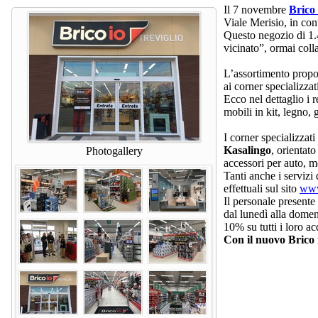
Il 7 novembre
Brico 
Viale Merisio, in co
Questo negozio di 1.
vicinato”, ormai coll
L’assortimento propost
ai corner specializza
Ecco nel dettaglio i r
mobili in kit, legno, 
I corner specializzati
Kasalingo
, orientato
Photogallery
accessori per auto, m
Tanti anche i servizi
effettuali sul sito
www
Il personale presente
dal lunedì alla domen
10% su tutti i loro ac
Con il nuovo Brico i