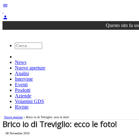
menu
person
Questo sito fa us
News
Nuove aperture
Analisi
Interviste
Eventi
Prodotti
Aziende
Volantini GDS
Riviste
Nuove aperture
» Brico io di Treviglio: ecco le foto!
Brico io di Treviglio: ecco le foto!
08 November 2019