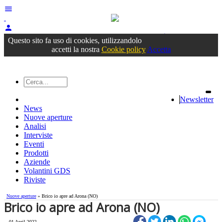
menu
person
Accedi
oppure registrati
Questo sito fa uso di cookies, utilizzandolo
accetti la nostra
Cookie policy
Accetta
Newsletter
News
Nuove aperture
Analisi
Interviste
Eventi
Prodotti
Aziende
Volantini GDS
Riviste
Nuove aperture
» Brico io apre ad Arona (NO)
Brico io apre ad Arona (NO)
01 April 2022