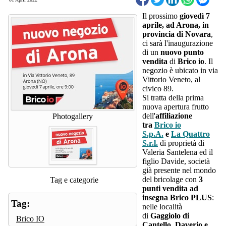
Il prossimo
giovedì 7
aprile, ad Arona, in
provincia di Novara
,
ci sarà l'inaugurazione
di un
nuovo punto
vendita
di
Brico io
. Il
negozio è ubicato in via
Vittorio Veneto, al
civico 89.
Si tratta della prima
nuova apertura frutto
dell'
affiliazione
Photogallery
tra
Brico io
S.p.A.
e
La Quattro
S.r.l.
di proprietà di
Valeria Santelena ed il
figlio Davide, società
già presente nel mondo
del bricolage con
3
Tag e categorie
punti vendita ad
insegna Brico PLUS
:
Tag:
nelle località
di
Gaggiolo di
Brico IO
Cantello, Daverio e