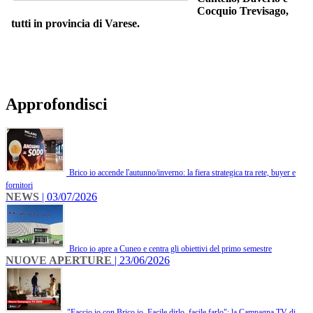
Cocquio Trevisago,
tutti in provincia di Varese.
Approfondisci
Brico io accende l'autunno/inverno: la fiera strategica tra rete, buyer e
fornitori
NEWS
| 03/07/2026
Brico io apre a Cuneo e centra gli obiettivi del primo semestre
NUOVE APERTURE
| 23/06/2026
"Faccio io con Brico io. Facile dirlo, facile farlo": la Campagna TV di