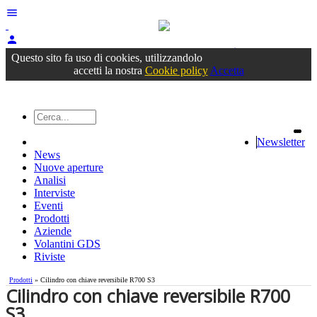
menu
person
Accedi
oppure registrati
Questo sito fa uso di cookies, utilizzandolo
accetti la nostra
Cookie policy
Accetta
Newsletter
News
Nuove aperture
Analisi
Interviste
Eventi
Prodotti
Aziende
Volantini GDS
Riviste
Prodotti
» Cilindro con chiave reversibile R700 S3
Cilindro con chiave reversibile R700
S3