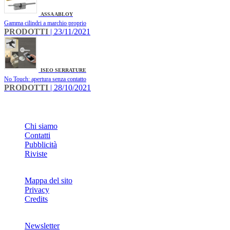
ASSA ABLOY
Gamma cilindri a marchio proprio
PRODOTTI
| 23/11/2021
ISEO SERRATURE
No Touch: apertura senza contatto
PRODOTTI
| 28/10/2021
INFO
Chi siamo
Contatti
Pubblicità
Riviste
Mappa del sito
Privacy
Credits
Newsletter