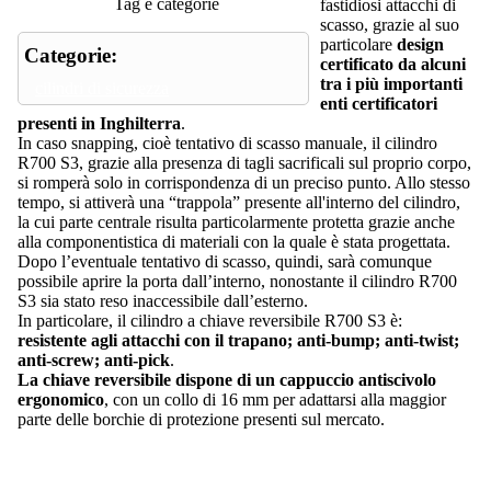
Tag e categorie
fastidiosi attacchi di
scasso, grazie al suo
particolare
design
Categorie:
certificato da alcuni
tra i più importanti
cilindri di sicurezza
enti certificatori
presenti in Inghilterra
.
In caso snapping, cioè tentativo di scasso manuale, il cilindro
R700 S3, grazie alla presenza di tagli sacrificali sul proprio corpo,
si romperà solo in corrispondenza di un preciso punto. Allo stesso
tempo, si attiverà una “trappola” presente all'interno del cilindro,
la cui parte centrale risulta particolarmente protetta grazie anche
alla componentistica di materiali con la quale è stata progettata.
Dopo l’eventuale tentativo di scasso, quindi, sarà comunque
possibile aprire la porta dall’interno, nonostante il cilindro R700
S3 sia stato reso inaccessibile dall’esterno.
In particolare, il cilindro a chiave reversibile R700 S3 è:
resistente agli attacchi con il trapano; anti-bump; anti-twist;
anti-screw; anti-pick
.
La chiave reversibile dispone di un cappuccio antiscivolo
ergonomico
, con un collo di 16 mm per adattarsi alla maggior
parte delle borchie di protezione presenti sul mercato.