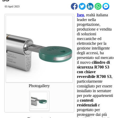
03 April 2023
Iseo
, realtà italiana
leader nella
progettazione,
produzione e vendita
di soluzioni
meccaniche ed
elettroniche per la
gestione intelligente
degli accessi, ha
presentato sul mercato
il nuovo
cilindro di
sicurezza R700 S3
con chiave
reversibile R700 S3
,
particolarmente
Photogallery
consigliato per essere
installato in serrature
per porte appartenenti
a
contesti
residenziali
e
progettato per
proteggere dai più