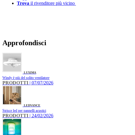
Trova
il rivenditore più vicino
Approfondisci
LUXIMA
Windy è più del solito ventilatore
PRODOTTI
| 07/07/2026
LEDVANCE
Strisce led per pannelli acustici
PRODOTTI
| 24/02/2026