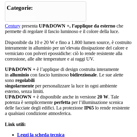
Categorie:
illuminazione
Century
presenta
UP&DOWN +, l’applique da esterno
che
permette di regolare il fascio luminoso e il colore della luce.
Disponibile da 10 e 20 W e fino a 1.800 lumen source, è costruito
interamente in alluminio per un’elevata dissipazione del calore e
verniciato con polveri epossidiche: ciò lo rende resistente alla
corrosione, alle alte temperature e ai raggi UV.
UP&DOWN +
è l’applique di design costruita interamente
in
alluminio
con fascio luminoso
bidirezionale
. Le sue alette
sono
regolabili
singolarmente
per personalizzare la luce in ogni ambiente
esterno, senza limiti.
UP&DOWN +
è disponibile anche in versione
20 W
. Tale
potenza è semplicemente
perfetta
per l’illuminazione scenica
delle facciate degli edifici. La protezione
IP65
lo rende resistente
a qualsiasi condizione atmosferica.
Link utili:
Leggi la scheda tecnica