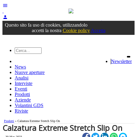
menu
person
Accedi
oppure registrati
Questo sito fa uso di cookies, utilizzandolo
accetti la nostra
Cookie policy
Accetta
Newsletter
News
Nuove aperture
Analisi
Interviste
Eventi
Prodotti
Aziende
Volantini GDS
Riviste
Prodotti
» Calzatura Extreme Stretch Slip On
Calzatura Extreme Stretch Slip On
30 May 2023