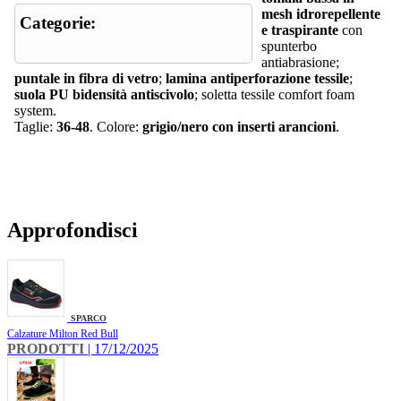
mesh idrorepellente
Categorie:
e traspirante
con
spunterbo
calzature da lavoro e di sicurezza
antiabrasione;
puntale in fibra di vetro
;
lamina antiperforazione tessile
;
suola PU bidensità antiscivolo
; soletta tessile comfort foam
system.
Taglie:
36-48
. Colore:
grigio/nero con inserti arancioni
.
Approfondisci
SPARCO
Calzature Milton Red Bull
PRODOTTI
| 17/12/2025