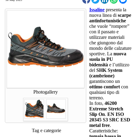
Issaline
presenta la
nuova linea di
scarpe
antinfortunistiche
che vuole “rompere”
con il passato e
utilizzare materiali
che giungono dal
mondo delle calzature
sportive. La
nuova
suola in PU
bidensità
e l’utilizzo
del
SHK System
(cambrione)
garantiscono un
ottimo comfort
con
Photogallery
qualsiasi tipo di
terreno.
In foto,
46200
Extreme Stretch
Slip On
.
EN ISO
20345 S3 SRC ESD
metal free
.
Tag e categorie
Caratteristiche:
tomaia bassa in