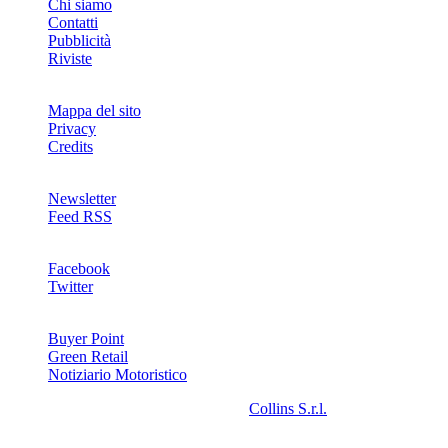
Chi siamo
Contatti
Pubblicità
Riviste
Mappa del sito
Privacy
Credits
Newsletter
Feed RSS
SOCIAL
Facebook
Twitter
NETWORKS
Buyer Point
Green Retail
Notiziario Motoristico
2008-2026© Riproduzione riservata -
Collins S.r.l.
- P.Iva
13142370157