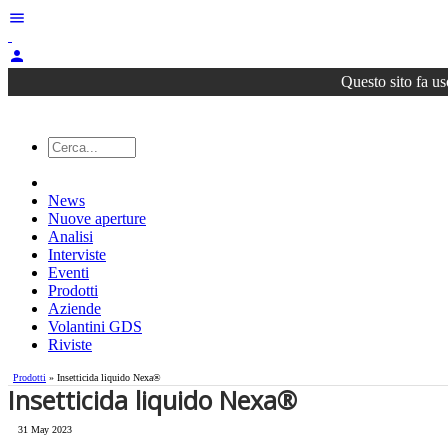
menu
person
Questo sito fa us
News
Nuove aperture
Analisi
Interviste
Eventi
Prodotti
Aziende
Volantini GDS
Riviste
Prodotti
» Insetticida liquido Nexa®
Insetticida liquido Nexa®
31 May 2023