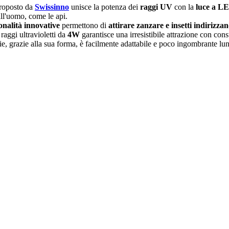
roposto da
Swissinno
unisce la potenza dei
raggi UV
con la
luce a L
all'uomo, come le api.
onalità innovative
permettono di
attirare zanzare e insetti indirizza
ggi ultravioletti da
4W
garantisce una irresistibile attrazione con con
ie, grazie alla sua forma, è facilmente adattabile e poco ingombrante lun