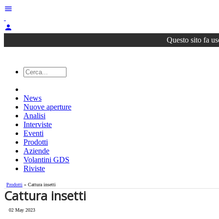
menu
person
Questo sito fa us
News
Nuove aperture
Analisi
Interviste
Eventi
Prodotti
Aziende
Volantini GDS
Riviste
Prodotti
» Cattura insetti
Cattura insetti
02 May 2023