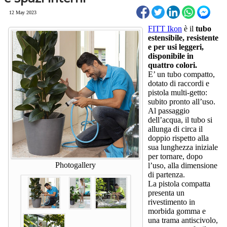
12 May 2023
FITT Ikon
è il
tubo
estensibile, resistente
e per usi leggeri,
disponibile in
quattro colori.
E’ un tubo compatto,
dotato di raccordi e
pistola multi-getto:
subito pronto all’uso.
Al passaggio
dell’acqua, il tubo si
allunga di circa il
doppio rispetto alla
sua lunghezza iniziale
per tornare, dopo
Photogallery
l’uso, alla dimensione
di partenza.
La pistola compatta
presenta un
rivestimento in
morbida gomma e
una trama antiscivolo,