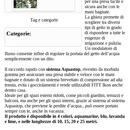
per una presa facile e
sicura anche con le
mani bagnate.
La ghiera permette di
Tag e categorie
scegliere tra diversi
tipi di getto in grado
di rispondere a tutte le
Categorie:
esigenze di
tubi
irrigazione e pulizia.
Un modulatore di
flusso consente infine di regolare la portata del getto dell’acqua
semplicemente con un dito.
Il raccordo rapido con
sistema Aquastop
, rivestito da morbida
gomma per assicurare una presa stabile e veloce con le mani
bagnate e dotato di un sistema brevettato di compressione ad alta
tenuta, evita i gocciolamenti e rende utilizzabili FITT Ikon anche
dentro casa.
Ideale per gli spazi esterni ridotti, come piccoli giardini, terrazzi e
balconi, ma anche per gli spazi interni, grazie al sistema al sistema
Aquastop, che previene le perdite d’acqua., può essere portato
sempre con te, anche in vacanza.
Il prodotto è disponibile in 4 colori, aquamarine, blu, lavanda
e lime, e nelle lunghezze di 10, 15, 20 e 25 metri.