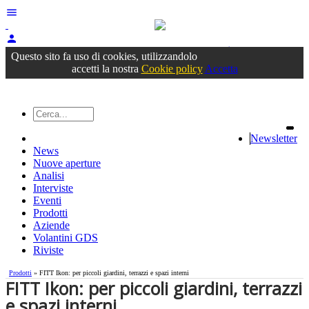
menu
person
Accedi
oppure registrati
Questo sito fa uso di cookies, utilizzandolo
accetti la nostra
Cookie policy
Accetta
Newsletter
News
Nuove aperture
Analisi
Interviste
Eventi
Prodotti
Aziende
Volantini GDS
Riviste
Prodotti
» ​FITT Ikon: per piccoli giardini, terrazzi e spazi interni
​FITT Ikon: per piccoli giardini, terrazzi
e spazi interni