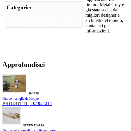
finitura Metal Grey è
Categorie:
già stata scelta dai
migliori designer e
maniglie per porte
architetti del mondo,
maniglie, chiavi e pomoli per mobili
contattaci per
informazioni.
Approfondisci
HOPPE
Nuove maniglie da Hoppe
PRODOTTI
| 10/06/2014
SEVEN ITALIA
Nuova collezione di maniglie per porta