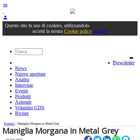
menu
person
Accedi
oppure registrati
Questo sito fa uso di cookies, utilizzandolo
accetti la nostra
Cookie policy
Accetta
Newsletter
News
Nuove aperture
Analisi
Interviste
Eventi
Prodotti
Aziende
Volantini GDS
Riviste
Prodotti
» Maniglia Morgana in Metal Grey
Maniglia Morgana in Metal Grey
18 July 2023