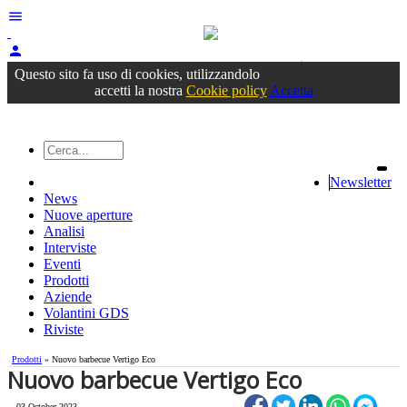
menu
person
Accedi
oppure registrati
Questo sito fa uso di cookies, utilizzandolo
accetti la nostra
Cookie policy
Accetta
Newsletter
News
Nuove aperture
Analisi
Interviste
Eventi
Prodotti
Aziende
Volantini GDS
Riviste
Prodotti
» Nuovo barbecue Vertigo Eco
Nuovo barbecue Vertigo Eco
03 October 2023