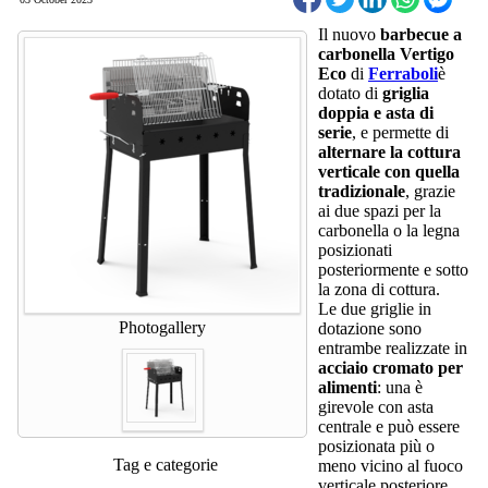
Il nuovo
barbecue a
carbonella Vertigo
Eco
di
Ferraboli
è
dotato di
griglia
doppia e asta di
serie
, e permette di
alternare la cottura
verticale
con quella
tradizionale
, grazie
ai due spazi per la
carbonella o la legna
posizionati
posteriormente e sotto
la zona di cottura.
Le due griglie in
Photogallery
dotazione sono
entrambe realizzate in
acciaio cromato per
alimenti
: una è
girevole con asta
centrale e può essere
posizionata più o
Tag e categorie
meno vicino al fuoco
verticale posteriore,