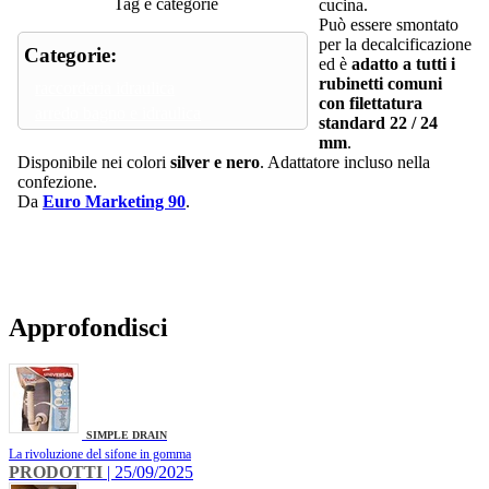
Tag e categorie
cucina.
Può essere smontato
per la decalcificazione
Categorie:
ed è
adatto a tutti i
rubinetti comuni
raccorderia idraulica
con filettatura
arredo bagno e idraulica
standard 22 / 24
mm
.
Disponibile nei colori
silver e nero
. Adattatore incluso nella
confezione.
Da
Euro Marketing 90
.
Approfondisci
SIMPLE DRAIN
La rivoluzione del sifone in gomma
PRODOTTI
| 25/09/2025