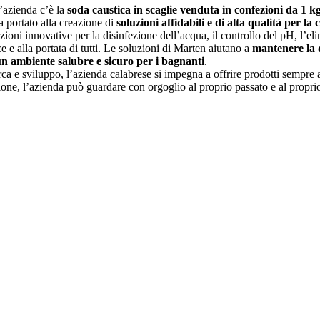
l’azienda c’è la
soda caustica in scaglie venduta in confezioni da 1 k
a portato alla creazione di
soluzioni affidabili e di alta qualità per la
uzioni innovative per la disinfezione dell’acqua, il controllo del pH, l’el
ce e alla portata di tutti. Le soluzioni di Marten aiutano a
mantenere la q
n ambiente salubre e sicuro per i bagnanti
.
rca e sviluppo, l’azienda calabrese si impegna a offrire prodotti sempre 
one, l’azienda può guardare con orgoglio al proprio passato e al proprio