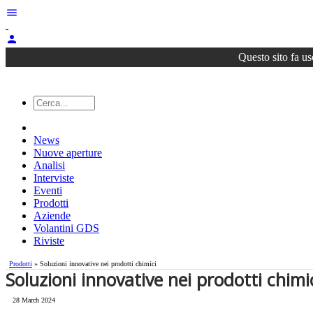
menu
person
Questo sito fa us
News
Nuove aperture
Analisi
Interviste
Eventi
Prodotti
Aziende
Volantini GDS
Riviste
Prodotti
» Soluzioni innovative nei prodotti chimici
Soluzioni innovative nei prodotti chimi
28 March 2024