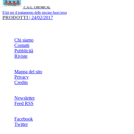
C.A.G. CHEMICAL
Il kit per il trattamento delle piscine fuori terra
PRODOTTI
| 24/02/2017
INFO
Chi siamo
Contatti
Pubblicità
Riviste
Mappa del sito
Privacy
Credits
Newsletter
Feed RSS
SOCIAL
Facebook
Twitter