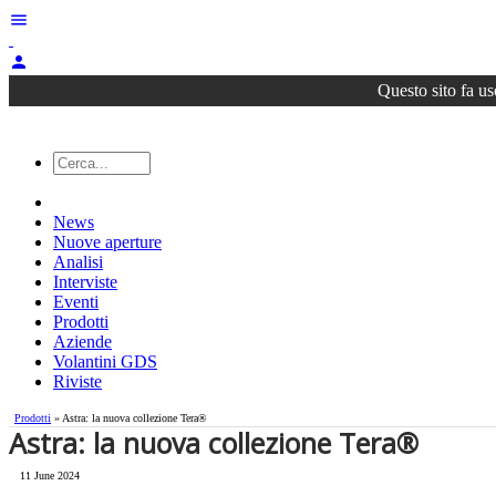
menu
person
Questo sito fa us
News
Nuove aperture
Analisi
Interviste
Eventi
Prodotti
Aziende
Volantini GDS
Riviste
Prodotti
» Astra: la nuova collezione Tera®
Astra: la nuova collezione Tera®
11 June 2024