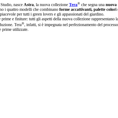
®
 Studio, nasce
Astra
, la nuova collezione
Tera
che segna una
nuova e
no i quattro modelli che combinano
forme accattivanti, palette colori
piacevole per tutti i green lovers e gli appassionati del giardino.
prime e finiture: tutti gli aspetti della nuova collezione rappresentano l
®
oduzione. Tera
, infatti, si è impegnata nel perfezionamento del processo
 prime utilizzate.