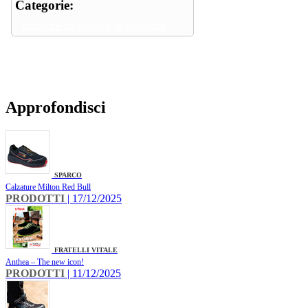
Categorie:
calzature da lavoro e di sicurezza
Approfondisci
SPARCO
Calzature Milton Red Bull
PRODOTTI
| 17/12/2025
FRATELLI VITALE
Anthea – The new icon!
PRODOTTI
| 11/12/2025