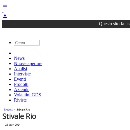
menu
person
Questo sito fa us
News
Nuove aperture
Analisi
Interviste
Eventi
Prodotti
Aziende
Volantini GDS
Riviste
Prodotti
» Stivale Rio
Stivale Rio
23 July 2024