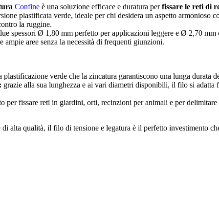
atura
Confine
è una soluzione efficace e duratura per
fissare le reti di 
ersione plastificata verde, ideale per chi desidera un aspetto armonioso co
ontro la ruggine.
a due spessori Ø 1,80 mm perfetto per applicazioni leggere e Ø 2,70 mm 
ire ampie aree senza la necessità di frequenti giunzioni.
a plastificazione verde che la zincatura garantiscono una lunga durata d
:
grazie alla sua lunghezza e ai vari diametri disponibili, il filo si adatt
o per fissare reti in giardini, orti, recinzioni per animali e per delimitare 
 di alta qualità, il filo di tensione e legatura è il perfetto investimento