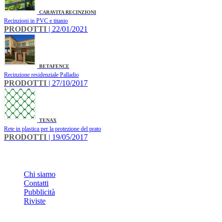
CARAVITA RECINZIONI
Recinzioni in PVC e titanio
PRODOTTI
| 22/01/2021
BETAFENCE
Recinzione residenziale Palladio
PRODOTTI
| 27/10/2017
TENAX
Rete in plastica per la protezione del prato
PRODOTTI
| 19/05/2017
INFO
Chi siamo
Contatti
Pubblicità
Riviste