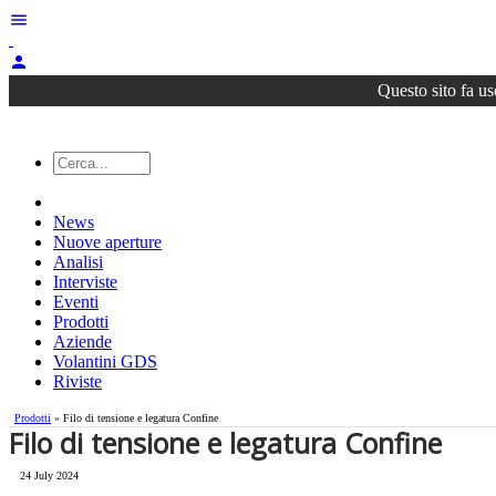
menu
person
Questo sito fa us
News
Nuove aperture
Analisi
Interviste
Eventi
Prodotti
Aziende
Volantini GDS
Riviste
Prodotti
» ​Filo di tensione e legatura Confine
​Filo di tensione e legatura Confine
24 July 2024