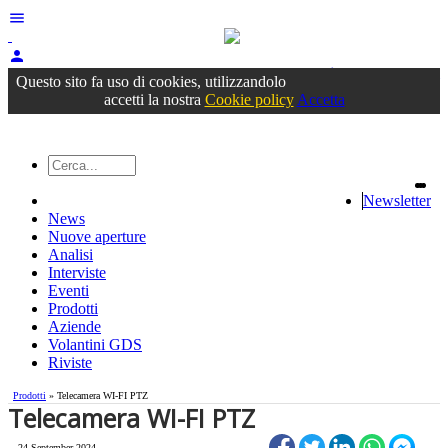
menu
person
Accedi
oppure registrati
Questo sito fa uso di cookies, utilizzandolo
accetti la nostra
Cookie policy
Accetta
Newsletter
News
Nuove aperture
Analisi
Interviste
Eventi
Prodotti
Aziende
Volantini GDS
Riviste
Prodotti
» Telecamera WI-FI PTZ
Telecamera WI-FI PTZ
24 September 2024