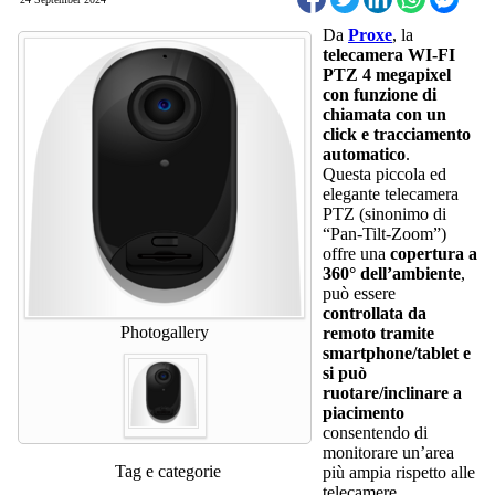
Da
Proxe
, la
telecamera WI-FI
PTZ 4 megapixel
con funzione di
chiamata con un
click e tracciamento
automatico
.
Questa piccola ed
elegante telecamera
PTZ (sinonimo di
“Pan-Tilt-Zoom”)
offre una
copertura a
360° dell’ambiente
,
può essere
controllata da
Photogallery
remoto tramite
smartphone/tablet e
si può
ruotare/inclinare a
piacimento
consentendo di
monitorare un’area
Tag e categorie
più ampia rispetto alle
telecamere