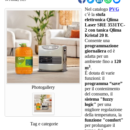
Nel catalogo
PVG
c’è la
stufa
elettronica Qlima
Laser SRE 3531TC-
2 con tanica Qlima
Kristal 20 lt
.
Consente una
programmazione
giornaliera
ed è
adatta per un
ambiente fino a
120
3
m
.
È dotata di varie
funzioni: il
programma “save”
Photogallery
per il contenimento
del consumo, il
sistema "fuzzy
logic"
per una
migliore regolazione
della temperatura, la
funzione "comfort"
Tag e categorie
per prolungare il