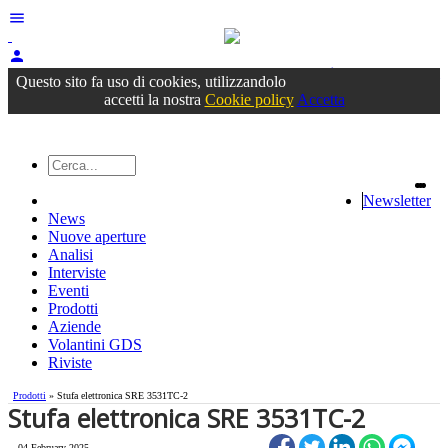
menu
person
Accedi
oppure registrati
Questo sito fa uso di cookies, utilizzandolo
accetti la nostra
Cookie policy
Accetta
Newsletter
News
Nuove aperture
Analisi
Interviste
Eventi
Prodotti
Aziende
Volantini GDS
Riviste
Prodotti
» Stufa elettronica SRE 3531TC-2
Stufa elettronica SRE 3531TC-2
04 February 2025