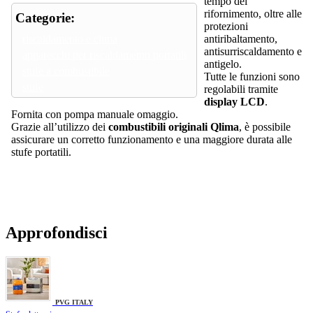
tempo del
rifornimento, oltre alle
Categorie:
protezioni
riscaldamento e clima
antiribaltamento,
antisurriscaldamento e
apparecchi per riscaldamento portatili
antigelo.
stufe a combustibile
Tutte le funzioni sono
stufe
regolabili tramite
display LCD
.
Fornita con pompa manuale omaggio.
Grazie all’utilizzo dei
combustibili originali Qlima
, è possibile
assicurare un corretto funzionamento e una maggiore durata alle
stufe portatili.
Approfondisci
PVG ITALY