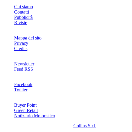
INFO
Chi siamo
Contatti
Pubblicità
Riviste
Mappa del sito
Privacy
Credits
Newsletter
Feed RSS
SOCIAL
Facebook
Twitter
NETWORKS
Buyer Point
Green Retail
Notiziario Motoristico
2008-2026© Riproduzione riservata -
Collins S.r.l.
- P.Iva
13142370157