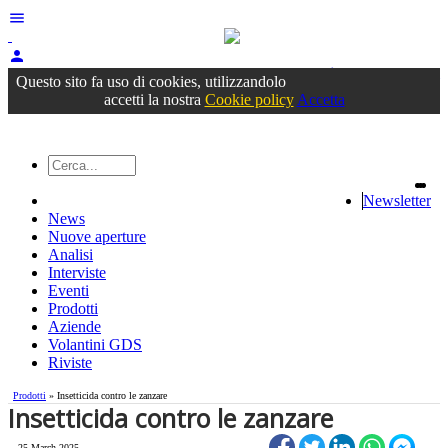
menu
person
Accedi
oppure registrati
Questo sito fa uso di cookies, utilizzandolo
accetti la nostra
Cookie policy
Accetta
Newsletter
News
Nuove aperture
Analisi
Interviste
Eventi
Prodotti
Aziende
Volantini GDS
Riviste
Prodotti
» Insetticida contro le zanzare
Insetticida contro le zanzare
25 March 2025