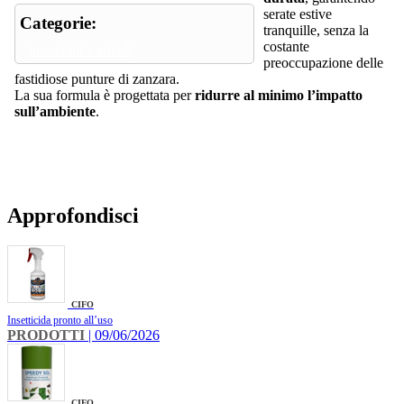
serate estive
Categorie:
tranquille, senza la
costante
insetticidi e aficidi
preoccupazione delle
fastidiose punture di zanzara.
La sua formula è progettata per
ridurre al minimo l’impatto
sull’ambiente
.
Approfondisci
CIFO
Insetticida pronto all’uso
PRODOTTI
| 09/06/2026
CIFO