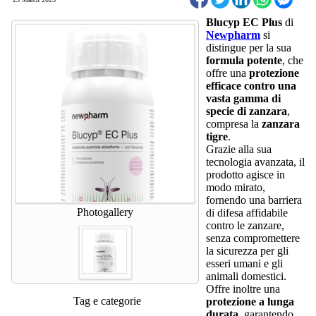
Blucyp EC Plus
di
Newpharm
si
distingue per la sua
formula potente
, che
offre una
protezione
efficace contro una
vasta gamma di
specie di zanzara
,
compresa la
zanzara
tigre
.
Grazie alla sua
tecnologia avanzata, il
prodotto agisce in
modo mirato,
fornendo una barriera
Photogallery
di difesa affidabile
contro le zanzare,
senza compromettere
la sicurezza per gli
esseri umani e gli
animali domestici.
Offre inoltre una
Tag e categorie
protezione a lunga
durata
, garantendo