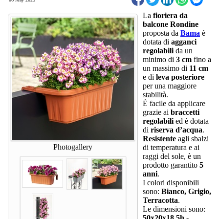
La
fioriera da
balcone Rondine
proposta da
Bama
è
dotata di
agganci
regolabili
da un
minimo di
3 cm
fino a
un massimo di
11 cm
e di
leva posteriore
per una maggiore
stabilità.
È facile da applicare
grazie ai
braccetti
regolabili
ed è dotata
di
riserva d’acqua
.
Resistente
agli sbalzi
Photogallery
di temperatura e ai
raggi del sole, è un
prodotto garantito
5
anni
.
I colori disponibili
sono:
Bianco, Grigio,
Terracotta
.
Le dimensioni sono:
50x20x18,5h -