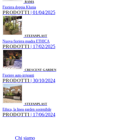
BAMA
Fioriera doppia Klunia
PRODOTTI
| 01/04/2025
STEFANPLAST
​Nuova fioriera quadra ETHICA
PRODOTTI
| 17/02/2025
CRESCENT GARDEN
Fioriere auto-irriganti
PRODOTTI
| 30/10/2024
STEFANPLAST
Ethica, la linea garden sostenibile
PRODOTTI
| 17/06/2024
INFO
Chi siamo