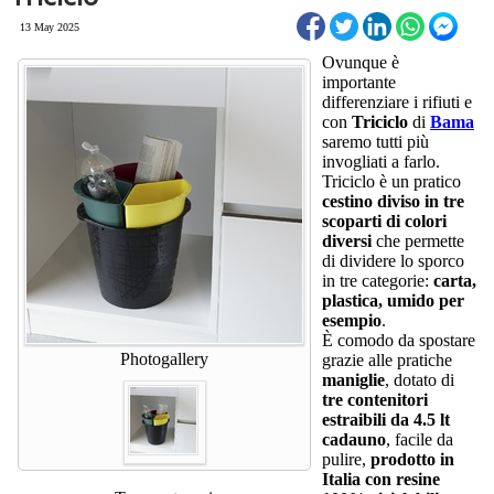
13 May 2025
Ovunque è
importante
differenziare i rifiuti e
con
Triciclo
di
Bama
saremo tutti più
invogliati a farlo.
Triciclo è un pratico
cestino diviso in tre
scoparti di colori
diversi
che permette
di dividere lo sporco
in tre categorie:
carta,
plastica, umido per
esempio
.
È comodo da spostare
Photogallery
grazie alle pratiche
maniglie
, dotato di
tre contenitori
estraibili da 4.5 lt
cadauno
, facile da
pulire,
prodotto in
Italia con resine