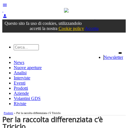
menu
person
Accedi
oppure registrati
Questo sito fa uso di cookies, utilizzandolo
accetti la nostra
Cookie policy
Accetta
Newsletter
News
Nuove aperture
Analisi
Interviste
Eventi
Prodotti
Aziende
Volantini GDS
Riviste
Prodotti
» Per la raccolta differenziata c’è Triciclo
Per la raccolta differenziata c’è
Triciclo