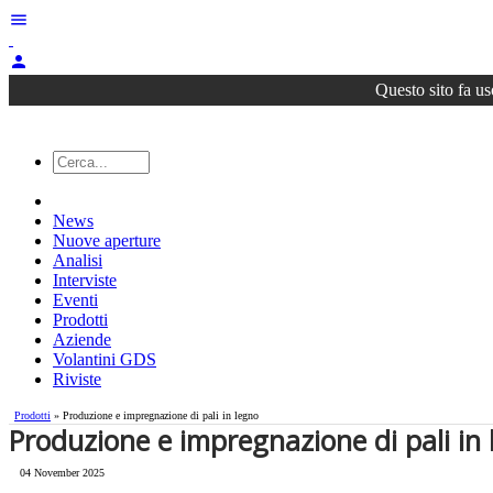
menu
person
Questo sito fa us
News
Nuove aperture
Analisi
Interviste
Eventi
Prodotti
Aziende
Volantini GDS
Riviste
Prodotti
» Produzione e impregnazione di pali in legno
Produzione e impregnazione di pali in
04 November 2025