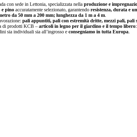
da con sede in Lettonia, specializzata nella
produzione e impregnazione
 e pino
accuratamente selezionato, garantendo
resistenza, durata e un
metro da 50 mm a 200 mm; lunghezza da 1 m a 4 m
.
lavorazione:
pali appuntiti, pali con estremità dritte, mezzi pali, pali 
a di prodotti KCB –
articoli in legno per il giardino e il tempo libero
ini sia individuali sia all’ingrosso e
consegniamo in tutta Europa
.