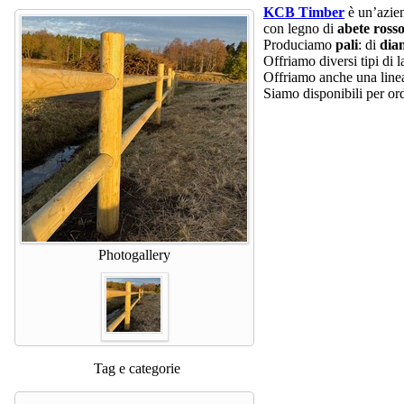
KCB Timber
è un’azien
con legno di
abete rosso
Produciamo
pali
: di
dia
Offriamo diversi tipi di 
Offriamo anche una line
Siamo disponibili per ord
Photogallery
Tag e categorie