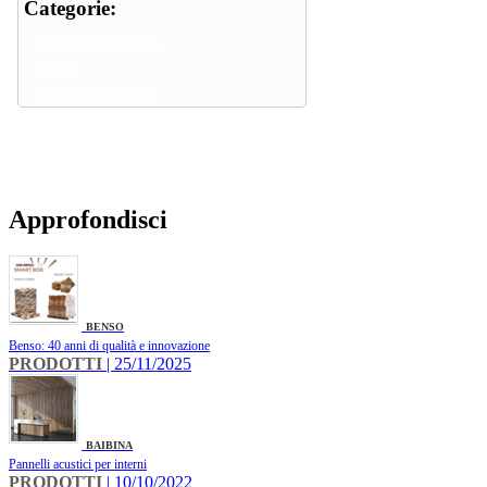
Categorie:
recinzioni in legno
fioriere
giochi per esterno
Approfondisci
BENSO
Benso: 40 anni di qualità e innovazione
PRODOTTI
| 25/11/2025
BAIBINA
Pannelli acustici per interni
PRODOTTI
| 10/10/2022