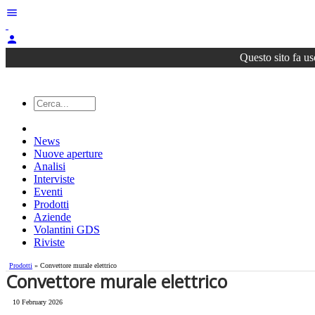
menu
person
Questo sito fa us
News
Nuove aperture
Analisi
Interviste
Eventi
Prodotti
Aziende
Volantini GDS
Riviste
Prodotti
» Convettore murale elettrico
Convettore murale elettrico
10 February 2026