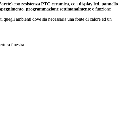
Parete
) con
resistenza PTC ceramica
, con
display led
,
pannello
 spegnimento
,
programmazione settimanalmente
e funzione
utti quegli ambienti dove sia necessaria una fonte di calore ed un
rtura finestra.