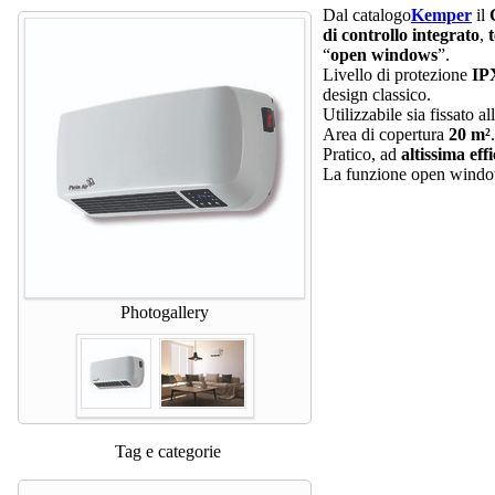
Dal catalogo
Kemper
il
di controllo integrato
,
“
open windows
”.
Livello di protezione
IP
design classico.
Utilizzabile sia fissato al
Area di copertura
20 m²
.
Pratico, ad
altissima eff
La funzione open windows
Photogallery
Tag e categorie