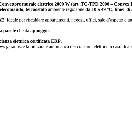
Convettore murale elettrico 2000 W
(
art. TC-TPD 2000 – Convex 
telecomando
,
termostato
ambiente regolabile
da 10 a 49 °C
,
timer di
X2
. Ideale per riscaldare appartamenti, negozi, uffici, sale d’aspetto e t
la
parete
che da
appoggio
.
icienza elettrica certificata ERP
.
 garantisce la riduzione automatica dei consumi elettrici in caso di ape