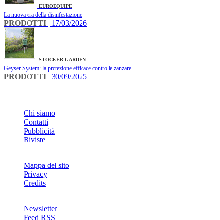
EUROEQUIPE
La nuova era della disinfestazione
PRODOTTI
| 17/03/2026
STOCKER GARDEN
Geyser System: la protezione efficace contro le zanzare
PRODOTTI
| 30/09/2025
INFO
Chi siamo
Contatti
Pubblicità
Riviste
Mappa del sito
Privacy
Credits
Newsletter
Feed RSS