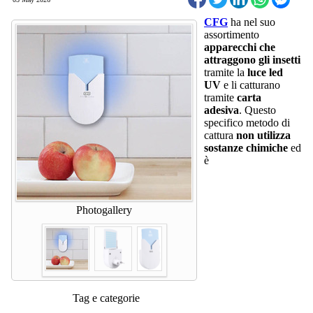
CFG
ha nel suo
assortimento
apparecchi che
attraggono gli insetti
tramite la
luce led
UV
e li catturano
tramite
carta
adesiva
. Questo
specifico metodo di
cattura
non utilizza
sostanze chimiche
ed
è
Photogallery
Tag e categorie