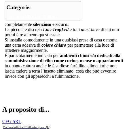
Categorie:
sistemi elettrici antizanzare
completamente
silenzioso e sicuro.
La piccola e discreta
LuceTrapLed
è tra i
must-have
di cui non
potrai fare a meno quest’estate.
Si installa comodamente in una qualsiasi presa di casa e monta
una carta adesiva di
colore chiaro
per permettere alla luce di
riflettere maggiormente.
È particolarmente indicata per
ambienti chiusi e/o dedicati alla
somministrazione di cibo come cucine, mense o appartamenti
in quanto cattura anche le fastidiose farfalline alimentari e non
lascia cadere a terra l’insetto eliminato, cosa che può avvenire
invece con gli apparecchi a fulminazione.
A proposito di...
CFG SRL
Via Fraschetti 5 - 57128 - Antignano (LI)