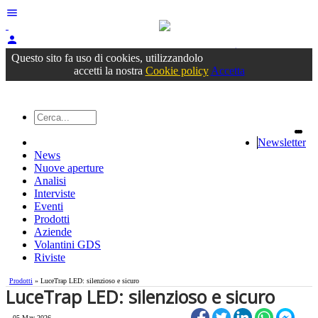
menu
person
Accedi
oppure registrati
Questo sito fa uso di cookies, utilizzandolo
accetti la nostra
Cookie policy
Accetta
Newsletter
News
Nuove aperture
Analisi
Interviste
Eventi
Prodotti
Aziende
Volantini GDS
Riviste
Prodotti
» LuceTrap LED: silenzioso e sicuro
LuceTrap LED: silenzioso e sicuro
05 May 2026