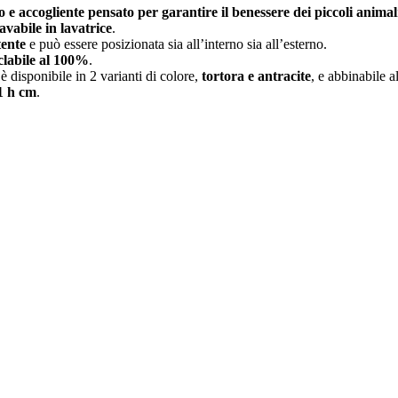
 e accogliente pensato per garantire il benessere dei piccoli animal
lavabile in lavatrice
.
tente
e può essere posizionata sia all’interno sia all’esterno.
iclabile al 100%
.
è disponibile in 2 varianti di colore,
tortora e antracite
, e abbinabile a
11 h cm
.