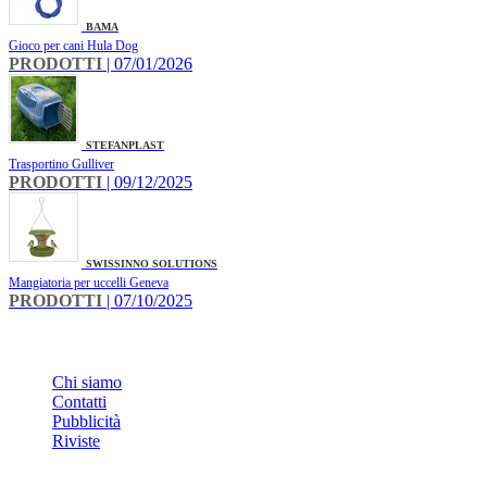
BAMA
Gioco per cani Hula Dog
PRODOTTI
| 07/01/2026
STEFANPLAST
Trasportino Gulliver
PRODOTTI
| 09/12/2025
SWISSINNO SOLUTIONS
Mangiatoria per uccelli Geneva
PRODOTTI
| 07/10/2025
INFO
Chi siamo
Contatti
Pubblicità
Riviste