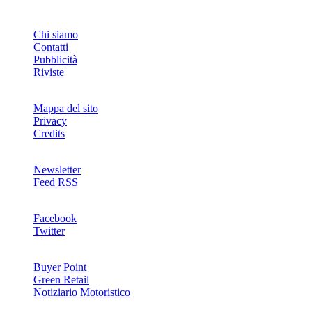
INFO
Chi siamo
Contatti
Pubblicità
Riviste
Mappa del sito
Privacy
Credits
Newsletter
Feed RSS
SOCIAL
Facebook
Twitter
NETWORKS
Buyer Point
Green Retail
Notiziario Motoristico