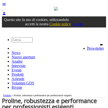
menu
person
Accedi
oppure registrati
Questo sito fa uso di cookies, utilizzandolo
accetti la nostra
Cookie policy
Accetta
Newsletter
News
Nuove aperture
Analisi
Interviste
Eventi
Prodotti
Aziende
Volantini GDS
Riviste
Prodotti
» Proline, robustezza e performance per professionisti esigenti
Proline, robustezza e performance
per professionisti esigenti