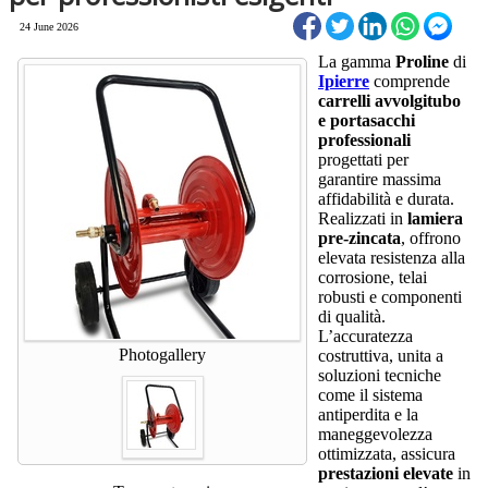
24 June 2026
La gamma
Proline
di
Ipierre
comprende
carrelli avvolgitubo
e portasacchi
professionali
progettati per
garantire massima
affidabilità e durata.
Realizzati in
lamiera
pre-zincata
, offrono
elevata resistenza alla
corrosione, telai
robusti e componenti
di qualità.
L’accuratezza
Photogallery
costruttiva, unita a
soluzioni tecniche
come il sistema
antiperdita e la
maneggevolezza
ottimizzata, assicura
prestazioni elevate
in