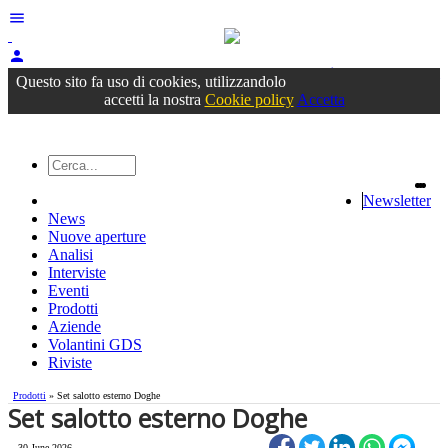
menu
person
Accedi
oppure registrati
Questo sito fa uso di cookies, utilizzandolo
accetti la nostra
Cookie policy
Accetta
Newsletter
News
Nuove aperture
Analisi
Interviste
Eventi
Prodotti
Aziende
Volantini GDS
Riviste
Prodotti
» Set salotto esterno Doghe
Set salotto esterno Doghe
30 June 2026