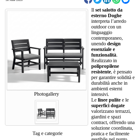
Il
set salotto da
esterno Doghe
interpreta l’arredo
outdoor con un
linguaggio
contemporaneo,
unendo
design
essenziale e
funzionalità
.
Realizzato in
polipropilene
resistente
, è pensato
per garantire solidità e
durabilità anche in
ambienti esterni
Photogallery
intensivi.
Le
linee pulite
e le
superfici dogate
valorizzano terrazzi,
giardini e spazi
contract, offrendo una
soluzione coordinata,
Tag e categorie
pratica e facilmente
gestibile nel punto