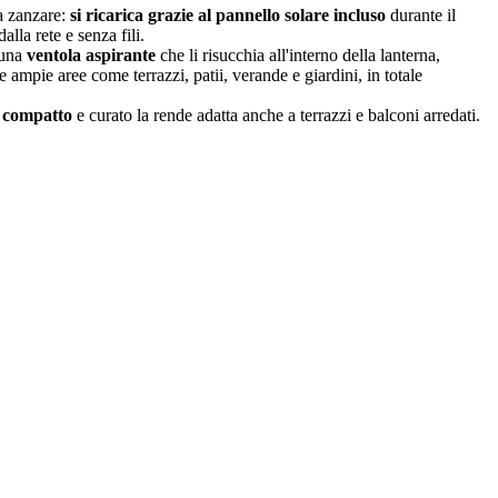
ma zanzare:
si ricarica grazie al pannello solare incluso
durante il
lla rete e senza fili.
n una
ventola aspirante
che li risucchia all'interno della lanterna,
e ampie aree come terrazzi, patii, verande e giardini, in totale
 compatto
e curato la rende adatta anche a terrazzi e balconi arredati.