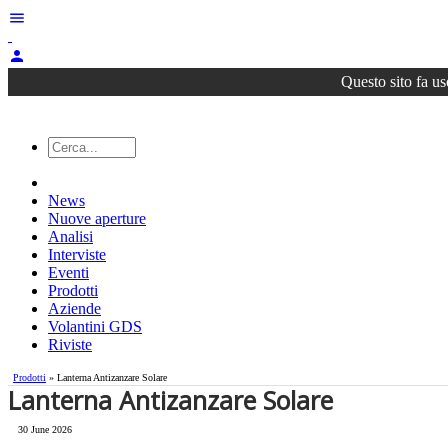
menu
person
Questo sito fa us
News
Nuove aperture
Analisi
Interviste
Eventi
Prodotti
Aziende
Volantini GDS
Riviste
Prodotti
» Lanterna Antizanzare Solare
Lanterna Antizanzare Solare
30 June 2026