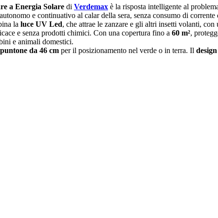
re a Energia Solare
di
Verdemax
è la risposta intelligente al proble
utonomo e continuativo al calar della sera, senza consumo di corrente da
bina la
luce UV Led
, che attrae le zanzare e gli altri insetti volanti, co
icace e senza prodotti chimici. Con una copertura fino a
60 m²
, protegg
ini e animali domestici.
puntone da 46 cm
per il posizionamento nel verde o in terra. Il
design