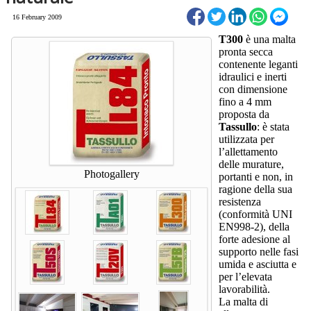
16 February 2009
T300
è una malta
pronta secca
contenente leganti
idraulici e inerti
con dimensione
fino a 4 mm
proposta da
Tassullo
: è stata
utilizzata per
l’allettamento
delle murature,
Photogallery
portanti e non, in
ragione della sua
resistenza
(conformità UNI
EN998-2), della
forte adesione al
supporto nelle fasi
umida e asciutta e
per l’elevata
lavorabilità.
La malta di