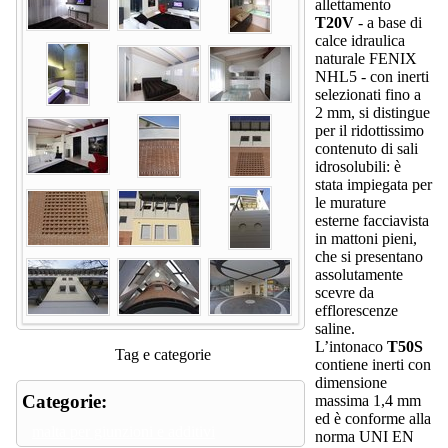
allettamento
T20V
- a base di
calce idraulica
naturale FENIX
NHL5 - con inerti
selezionati fino a
2 mm, si distingue
per il ridottissimo
contenuto di sali
idrosolubili: è
stata impiegata per
le murature
esterne facciavista
in mattoni pieni,
che si presentano
assolutamente
scevre da
efflorescenze
saline.
L’intonaco
T50S
Tag e categorie
contiene inerti con
dimensione
Categorie:
massima 1,4 mm
ed è conforme alla
malta per giunzioni e additivi
norma UNI EN