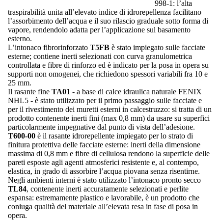
998-1: l’alta
traspirabilità unita all’elevato indice di idrorepellenza facilitano
l’assorbimento dell’acqua e il suo rilascio graduale sotto forma di
vapore, rendendolo adatta per l’applicazione sul basamento
esterno.
L’intonaco fibrorinforzato
T5FB
è stato impiegato sulle facciate
esterne; contiene inerti selezionati con curva granulometrica
controllata e fibre di rinforzo ed è indicato per la posa in opera su
supporti non omogenei, che richiedono spessori variabili fra 10 e
25 mm.
Il rasante fine
TA01
- a base di calce idraulica naturale FENIX
NHL5 - è stato utilizzato per il primo passaggio sulle facciate e
per il rivestimento dei muretti esterni in calcestruzzo: si tratta di un
prodotto contenente inerti fini (max 0,8 mm) da usare su superfici
particolarmente impegnative dal punto di vista dell’adesione.
T600-00
è il rasante idrorepellente impiegato per lo strato di
finitura protettiva delle facciate esterne: inerti della dimensione
massima di 0,8 mm e fibre di cellulosa rendono la superficie delle
pareti esposte agli agenti atmosferici resistente e, al contempo,
elastica, in grado di assorbire l’acqua piovana senza risentirne.
Negli ambienti interni è stato utilizzato l’intonaco pronto secco
TL84
, contenente inerti accuratamente selezionati e perlite
espansa: estremamente plastico e lavorabile, è un prodotto che
coniuga qualità del materiale all’elevata resa in fase di posa in
opera.