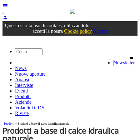
menu
person
Accedi
oppure registrati
Questo sito fa uso di cookies, utilizzandolo
accetti la nostra
Cookie policy
Accetta
Newsletter
News
Nuove aperture
Analisi
Interviste
Eventi
Prodotti
Aziende
Volantini GDS
Riviste
Prodotti
» Prodotti a base di calce idraulica naturale
Prodotti a base di calce idraulica
naturale