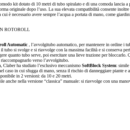
modo kit dotato di 10 metri di tubo spiralato e di una comoda lancia a pis
orma originale dopo l’uso. La sua elevata compatibilità consente inoltre 
in cui è necessario avere sempre l’acqua a portata di mano, come giardin
ON ROTOROLL
roll Automatic
, l’avvolgitubo automatico, per mantenere in ordine i tub
 tubo si svolge e si riavvolge con la massima facilità e si conserva perf
lgere quanto tubo serve, poi esercitare una lieve trazione per bloccarlo. Qu
è riaccompagnarlo verso l’avvolgitubo.
a, Claber ha studiato l’esclusivo meccanismo
SoftBlock System
: simile
nel caso in cui sfugga di mano, senza il rischio di danneggiare piante e 
ponibile in 2 versioni: da 10 e 20 metri.
le anche nella versione “classica” manuale: si riavvolge con una manove