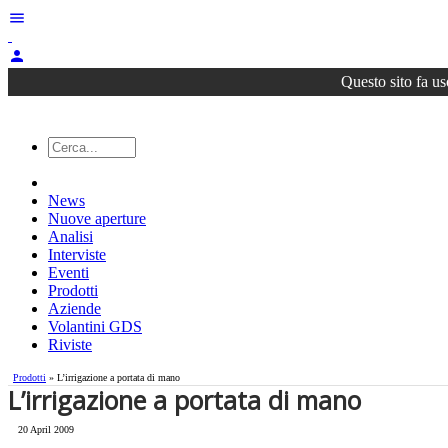
menu
person
Questo sito fa us
News
Nuove aperture
Analisi
Interviste
Eventi
Prodotti
Aziende
Volantini GDS
Riviste
Prodotti
» L’irrigazione a portata di mano
L’irrigazione a portata di mano
20 April 2009