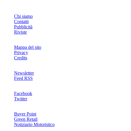
INFO
Chi siamo
Contatti
Pubblicità
Riviste
Mappa del sito
Privacy
Credits
Newsletter
Feed RSS
SOCIAL
Facebook
Twitter
NETWORKS
Buyer Point
Green Retail
Notiziario Motoristico