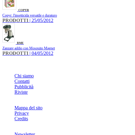
COPYR
Copyr: l'insetticida versatile e duraturo
PRODOTTI
| 25/05/2012
BME
Zanzare addio con Mosquito Magnet
PRODOTTI
| 04/05/2012
INFO
Chi siamo
Contatti
Pubblicità
Riviste
Mappa del sito
Privacy
Credits
Newsletter