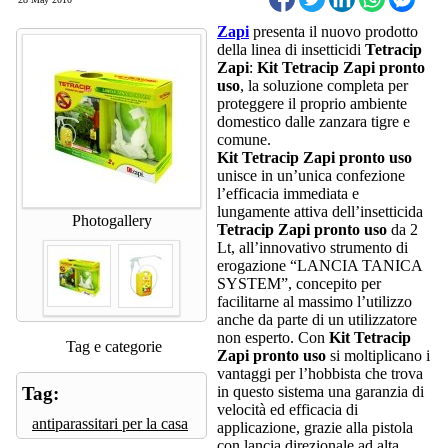
Zapi
presenta il nuovo prodotto
della linea di insetticidi
Tetracip
Zapi
:
Kit Tetracip Zapi pronto
uso
, la soluzione completa per
proteggere il proprio ambiente
domestico dalle zanzara tigre e
comune.
Kit Tetracip Zapi pronto uso
unisce in un’unica confezione
l’efficacia immediata e
lungamente attiva dell’insetticida
Photogallery
Tetracip Zapi pronto uso
da 2
Lt, all’innovativo strumento di
erogazione “LANCIA TANICA
SYSTEM”, concepito per
facilitarne al massimo l’utilizzo
anche da parte di un utilizzatore
non esperto. Con
Kit Tetracip
Tag e categorie
Zapi pronto uso
si moltiplicano i
vantaggi per l’hobbista che trova
Tag:
in questo sistema una garanzia di
velocità ed efficacia di
antiparassitari per la casa
applicazione, grazie alla pistola
con lancia direzionale ad alta