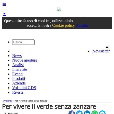
menu
person
Accedi
oppure registrati
Questo sito fa uso di cookies, utilizzandolo
accetti la nostra
Cookie policy
Accetta
Newsletter
News
Nuove aperture
Analisi
Interviste
Eventi
Prodotti
Aziende
Volantini GDS
Riviste
Prodotti
» Per vivere il verde senza zanzare
Per vivere il verde senza zanzare
28 May 2010