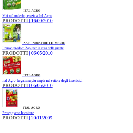
ITAL-AGRO
Mai più malerbe, grazie a Ital-Agro
PRODOTTI
| 16/09/2010
ZAPI INDUSTRIE CHIMICHE
I nuovi prodotti Zapi per la cura delle piante
PRODOTTI
| 06/05/2010
ITAL-AGRO
Ital-Agro: la gamma più ampia nel settore degli insetticidi
PRODOTTI
| 06/05/2010
ITAL-AGRO
Proteggiamo le colture
PRODOTTI
| 20/11/2009