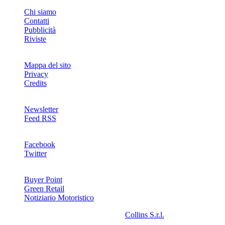
INFO
Chi siamo
Contatti
Pubblicità
Riviste
Mappa del sito
Privacy
Credits
Newsletter
Feed RSS
SOCIAL
Facebook
Twitter
NETWORKS
Buyer Point
Green Retail
Notiziario Motoristico
2008-2026© Riproduzione riservata -
Collins S.r.l.
- P.Iva
13142370157