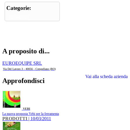
Categorie:
fitosanitari
A proposito di...
EUROEQUIPE SRL
Via Del Lavoro 3 - 40056 - Crespellano (BO)
Vai alla scheda azienda
Approfondisci
VEBI
La nuova proposta Vebi per la ferramenta
PRODOTTI
| 10/03/2011