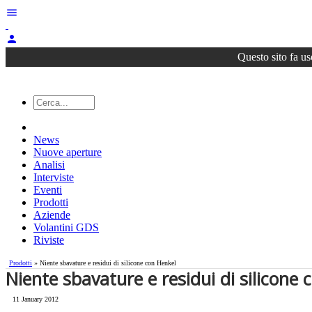
menu
person
Questo sito fa us
News
Nuove aperture
Analisi
Interviste
Eventi
Prodotti
Aziende
Volantini GDS
Riviste
Prodotti
» Niente sbavature e residui di silicone con Henkel
Niente sbavature e residui di silicone
11 January 2012