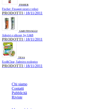
FISHER
Fischer: Fissaggi sicuri e veloci
PRODOTTI
| 18/11/2011
G&B FISSAGGI
Adesivi e siliconi, by G&B
PRODOTTI
| 18/11/2011
TESA
Eco&Clear, l'adesivo ecologico
PRODOTTI
| 18/11/2011
INFO
Chi siamo
Contatti
Pubblicità
Riviste