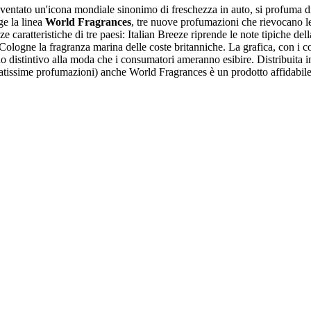
iventato un'icona mondiale sinonimo di freschezza in auto, si profuma d
ge la linea
World Fragrances
, tre nuove profumazioni che rievocano le
ze caratteristiche di tre paesi: Italian Breeze riprende le note tipiche de
Cologne la fragranza marina delle coste britanniche. La grafica, con i col
o distintivo alla moda che i consumatori ameranno esibire. Distribuita
ratissime profumazioni) anche World Fragrances è un prodotto affidabile 