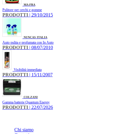
MA-FRA
Pulitore per cerchi e gomme
PRODOTTI
| 29/10/2015
NUNCAS ITALIA
Auto pulita e profumata con In Auto
PRODOTTI
| 08/07/2010
Visibilità immediata
PRODOTTI
| 15/11/2007
COLZANI
Gamma batterie Quantum Energy
PRODOTTI
| 22/07/2026
INFO
Chi siamo