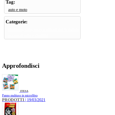
Tag:
auto e moto
Categorie:
shampoo, cere, spray e articoli per la pulizia
accessori auto e cleaning
Approfondisci
ITESA
Panno multiuso in microfibra
PRODOTTI
| 19/03/2021