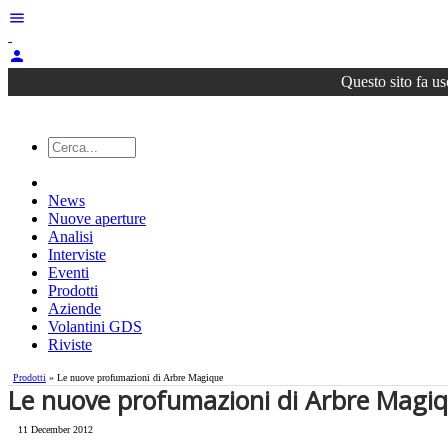
menu
person
Questo sito fa us
News
Nuove aperture
Analisi
Interviste
Eventi
Prodotti
Aziende
Volantini GDS
Riviste
Prodotti
» Le nuove profumazioni di Arbre Magique
Le nuove profumazioni di Arbre Magi
11 December 2012