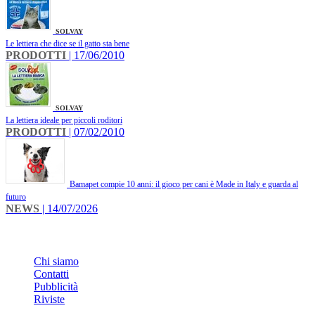
SOLVAY
Le lettiera che dice se il gatto sta bene
PRODOTTI
| 17/06/2010
SOLVAY
La lettiera ideale per piccoli roditori
PRODOTTI
| 07/02/2010
Bamapet compie 10 anni: il gioco per cani è Made in Italy e guarda al
futuro
NEWS
| 14/07/2026
INFO
Chi siamo
Contatti
Pubblicità
Riviste